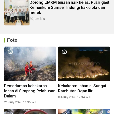
Dorong UMKM binaan naik kelas, Pusri gaet
Kemenkum Sumsel lindungi hak cipta dan
merek
20 jam lalu
Foto
Pemadaman kebakaran
Kebakaran lahan di Sungai
lahan di Simpang Pelabuhan
Rambutan Ogan Ilir
Dalam
08 July 2026 12:34 WIB
21 July 2026 11:35 WIB