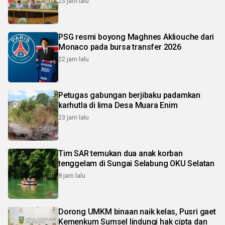
23 jam lalu
PSG resmi boyong Maghnes Akliouche dari
Monaco pada bursa transfer 2026
22 jam lalu
Petugas gabungan berjibaku padamkan
karhutla di lima Desa Muara Enim
23 jam lalu
Tim SAR temukan dua anak korban
tenggelam di Sungai Selabung OKU Selatan
8 jam lalu
Dorong UMKM binaan naik kelas, Pusri gaet
Kemenkum Sumsel lindungi hak cipta dan