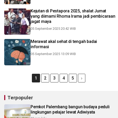
Kejutan di Pestapora 2025, shalat Jumat
yang diimami Rhoma Irama jadi pembicaraan
jagat maya
05 September 2025 20:42 WIB
Merawat akal sehat di tengah badai
informasi
05 September 2025 13:09 WIB
1
2
3
4
5
Terpopuler
Pemkot Palembang bangun budaya peduli
lingkungan pelajar lewat Adiwiyata