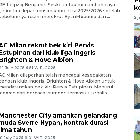
P
RB Leipzig Benjamin Sesko untuk menambah daya
k
gedor lini depan musim kompetisi 2025/2026 setelah
sebelumnya resmi merekrut ByanMbeumo dan ...
2 j
AC Milan rekrut bek kiri Pervis
Estupinan dari klub liga Inggris
Brighton & Hove Albion
22 July 2025 6:51 WIB, 2025
AC Milan dilaporkan telah mencapai kesepakatan
dengan klub Inggris, Brighton & Hove Albion untuk
mendatangkan bek kiri Pervis Estupinan. Menurut
laporan dari berbagai sumber, termasuk jurnalis ...
Manchester City amankan gelandang
muda Sverre Nypan, kontrak durasi
lima tahun
18 July 2025 8:01 WIB, 2025