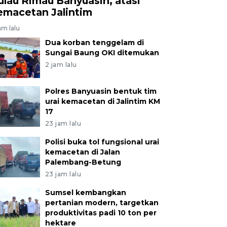
ulau Rimau Banyuasin, atasi
emacetan Jalintim
am lalu
Dua korban tenggelam di
Sungai Baung OKI ditemukan
2 jam lalu
Polres Banyuasin bentuk tim
urai kemacetan di Jalintim KM
17
23 jam lalu
Polisi buka tol fungsional urai
kemacetan di Jalan
Palembang-Betung
23 jam lalu
Sumsel kembangkan
pertanian modern, targetkan
produktivitas padi 10 ton per
hektare