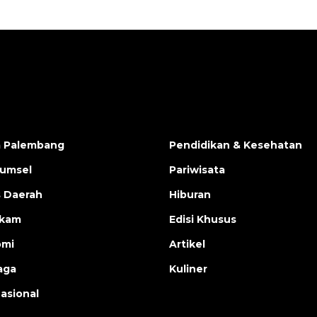
a Palembang
Pendidikan & Kesehatan
Sumsel
Pariwisata
s Daerah
Hiburan
ukam
Edisi Khusus
omi
Artikel
aga
Kuliner
nasional