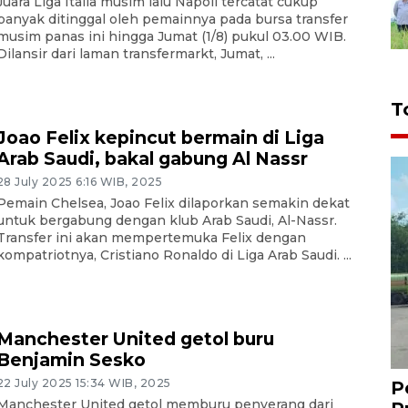
Juara Liga Italia musim lalu Napoli tercatat cukup
banyak ditinggal oleh pemainnya pada bursa transfer
musim panas ini hingga Jumat (1/8) pukul 03.00 WIB.
Dilansir dari laman transfermarkt, Jumat, ...
T
Joao Felix kepincut bermain di Liga
Arab Saudi, bakal gabung Al Nassr
28 July 2025 6:16 WIB, 2025
Pemain Chelsea, Joao Felix dilaporkan semakin dekat
untuk bergabung dengan klub Arab Saudi, Al-Nassr.
Transfer ini akan mempertemuka Felix dengan
kompatriotnya, Cristiano Ronaldo di Liga Arab Saudi. ...
Manchester United getol buru
Benjamin Sesko
22 July 2025 15:34 WIB, 2025
P
Manchester United getol memburu penyerang dari