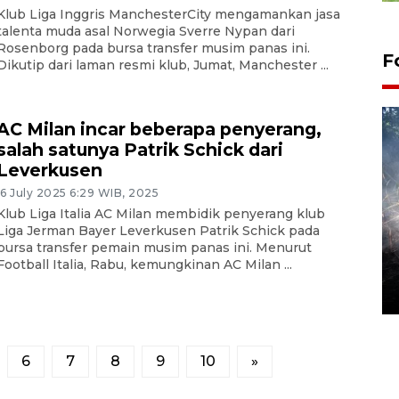
Klub Liga Inggris ManchesterCity mengamankan jasa
talenta muda asal Norwegia Sverre Nypan dari
Rosenborg pada bursa transfer musim panas ini.
F
Dikutip dari laman resmi klub, Jumat, Manchester ...
AC Milan incar beberapa penyerang,
salah satunya Patrik Schick dari
Leverkusen
16 July 2025 6:29 WIB, 2025
Klub Liga Italia AC Milan membidik penyerang klub
Liga Jerman Bayer Leverkusen Patrik Schick pada
Alokasi anggaran untuk bibit
bursa transfer pemain musim panas ini. Menurut
Football Italia, Rabu, kemungkinan AC Milan ...
kopi arabika Gayo
15 June 2026 11:15 WIB
6
7
8
9
10
»