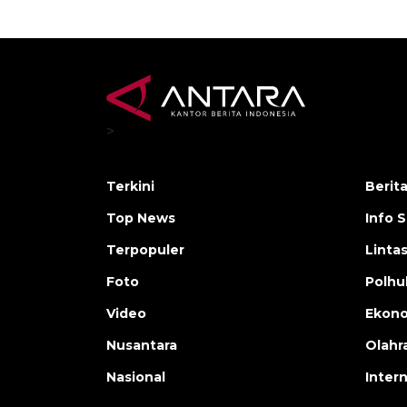
>
Terkini
Berit
Top News
Info 
Terpopuler
Linta
Foto
Polh
Video
Ekon
Nusantara
Olahr
Nasional
Inter