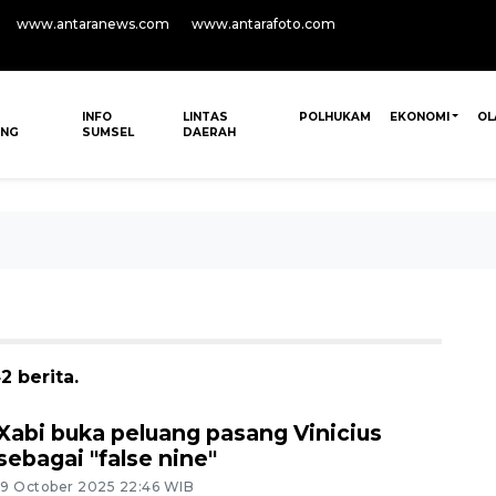
www.antaranews.com
www.antarafoto.com
INFO
LINTAS
POLHUKAM
EKONOMI
OL
ANG
SUMSEL
DAERAH
2 berita.
Xabi buka peluang pasang Vinicius
sebagai "false nine"
19 October 2025 22:46 WIB