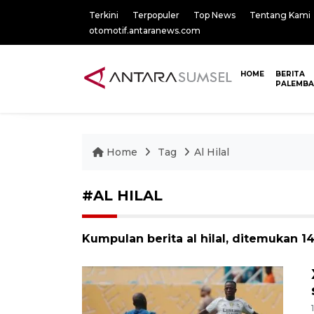
Terkini
Terpopuler
Top News
Tentang Kami
otomotif.antaranews.com
HOME
BERITA
PALEMB
Home
Tag
Al Hilal
#AL HILAL
Kumpulan berita al hilal, ditemukan 14