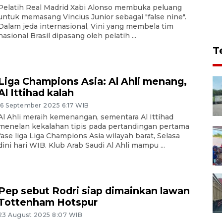
Pelatih Real Madrid Xabi Alonso membuka peluang
untuk memasang Vincius Junior sebagai "false nine".
Dalam jeda internasional, Vini yang membela tim
nasional Brasil dipasang oleh pelatih ...
T
Liga Champions Asia: Al Ahli menang,
Al Ittihad kalah
16 September 2025 6:17 WIB
Al Ahli meraih kemenangan, sementara Al Ittihad
menelan kekalahan tipis pada pertandingan pertama
fase liga Liga Champions Asia wilayah barat, Selasa
dini hari WIB. Klub Arab Saudi Al Ahli mampu ...
Pep sebut Rodri siap dimainkan lawan
Tottenham Hotspur
23 August 2025 8:07 WIB