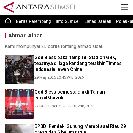
Berita Palembang
Info Sumsel
Lintas Daerah
Polhuk
Ahmad Albar
Kami mempunyai 25 berita tentang ahmad albar.
God Bless bakal tampil di Stadion GBK,
tepatnya di laga kandang terakhir Timnas
Indonesia lawan China
29 May 2025 20:45 WIB, 2025
God Bless bernostalgia di Taman
IsmailMarzuki
27 December 2023 12:01 WIB, 2023
BPBD: Pendaki Gunung Marapi asal Riau 29
orang dan 6 belum turun