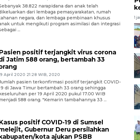
P
Sebanyak 38.822 narapidana dan anak telah
k
dikeluarkan dari lembaga pemasyarakatan, rumah
tahanan negara, dan lembaga pembinaan khusus
1 j
anak untuk mengikuti program asimilasi dan integrasi
sebagai ...
Pasien positif terjangkit virus corona
di Jatim 588 orang, bertambah 33
orang
19 April 2020 21:28 WIB, 2020
Jumlah pasien terkonfirmasi positif terjangkit COVID-
19 di Jawa Timur bertambah 33 orang sehingga
keseluruhan per 19 April 2020 pukul 17.00 WIB
menjadi 588 orang. "Kemarin tambahannya 33 ...
Kasus positif COVID-19 di Sumsel
melejit, Gubernur Deru persilahkan
kabupaten/kota ajukan PSBB