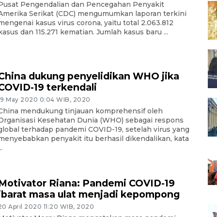
Pusat Pengendalian dan Pencegahan Penyakit
Amerika Serikat (CDC) mengumumkan laporan terkini
mengenai kasus virus corona, yaitu total 2.063.812
kasus dan 115.271 kematian. Jumlah kasus baru ...
China dukung penyelidikan WHO jika
COVID-19 terkendali
19 May 2020 0:04 WIB, 2020
China mendukung tinjauan komprehensif oleh
Organisasi Kesehatan Dunia (WHO) sebagai respons
global terhadap pandemi COVID-19, setelah virus yang
menyebabkan penyakit itu berhasil dikendalikan, kata
..
Motivator Riana: Pandemi COVID-19
ibarat masa ulat menjadi kepompong
20 April 2020 11:20 WIB, 2020