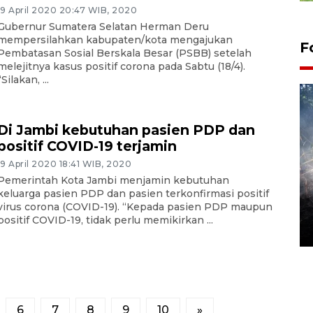
19 April 2020 20:47 WIB, 2020
Gubernur Sumatera Selatan Herman Deru
mempersilahkan kabupaten/kota mengajukan
F
Pembatasan Sosial Berskala Besar (PSBB) setelah
melejitnya kasus positif corona pada Sabtu (18/4).
“Silakan, ...
Di Jambi kebutuhan pasien PDP dan
positif COVID-19 terjamin
19 April 2020 18:41 WIB, 2020
Pemerintah Kota Jambi menjamin kebutuhan
Alokasi anggaran untuk bibit
keluarga pasien PDP dan pasien terkonfirmasi positif
virus corona (COVID-19). “Kepada pasien PDP maupun
kopi arabika Gayo
positif COVID-19, tidak perlu memikirkan ...
15 June 2026 11:15 WIB
6
7
8
9
10
»