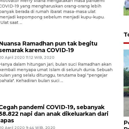
Motivator Merry Riana mengatakan masa pandemi
COVID-19 yang mengharuskan orang-orang lebih
banyak berada di rumah ibarat masa-masa ulat
menjadi kepompong sebelum menjadi kupu-kupu.
"Ulat saat ...
T
Nuansa Ramadhan pun tak begitu
semarak karena COVID-19
20 April 2020 11:12 WIB, 2020
Hanya dalam hitungan jari, bulan suci Ramadhan akan
kembali menyapa umat Islam di seluruh dunia. Sebuah
bulan yang selalu ditunggu, terutama bagi "pengejar
pahala". Kehadiran bulan suci ...
Cegah pandemi COVID-19, sebanyak
38.822 napi dan anak dikeluarkan dari
lapas
P
20 April 2020 9:44 WIB, 2020