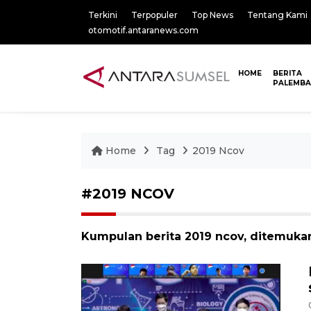
Terkini
Terpopuler
Top News
Tentang Kami
otomotif.antaranews.com
HOME
BERITA
PALEMB
Home
Tag
2019 Ncov
#2019 NCOV
Kumpulan berita 2019 ncov, ditemukan