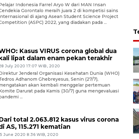
Pelajar Indonesia Farrel Aryo W dari MAN Insan
Cendekia Gorontalo meraih juara 2 di kompetisi sains
internasional di ajang Asean Student Science Project
Competition (ASPC) 2022, yang diadakan pada ...
T
WHO: Kasus VIRUS corona global dua
kali lipat dalam enam pekan terakhir
28 July 2020 17:07 WIB, 2020
Direktur Jenderal Organisasi Kesehatan Dunia (WHO)
Tedros Adhanom Ghebreyesus, Senin (27/7),
mengatakan akan kembali menggelar pertemuan
Komite Darurat pada Kamis (30/7) guna mengevaluasi
pandemi ...
Dari total 2.063.812 kasus virus corona
di AS, 115.271 kematian
15 June 2020 8:36 WIB, 2020