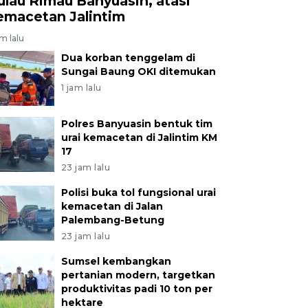
ulau Rimau Banyuasin, atasi
emacetan Jalintim
am lalu
Dua korban tenggelam di
Sungai Baung OKI ditemukan
1 jam lalu
Polres Banyuasin bentuk tim
urai kemacetan di Jalintim KM
17
23 jam lalu
Polisi buka tol fungsional urai
kemacetan di Jalan
Palembang-Betung
23 jam lalu
Sumsel kembangkan
pertanian modern, targetkan
produktivitas padi 10 ton per
hektare