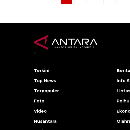
>
Terkini
Berit
Top News
Info 
Terpopuler
Linta
Foto
Polh
Video
Ekon
Nusantara
Olahr