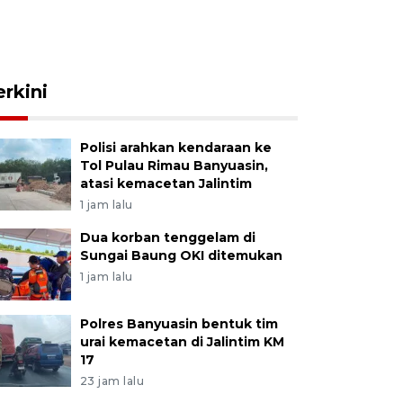
erkini
Polisi arahkan kendaraan ke
Tol Pulau Rimau Banyuasin,
atasi kemacetan Jalintim
1 jam lalu
Dua korban tenggelam di
Sungai Baung OKI ditemukan
1 jam lalu
Polres Banyuasin bentuk tim
urai kemacetan di Jalintim KM
17
23 jam lalu