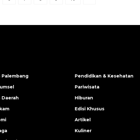
a Palembang
Pendidikan & Kesehatan
Sumsel
Pariwisata
s Daerah
Hiburan
ukam
Edisi Khusus
omi
Artikel
aga
Kuliner