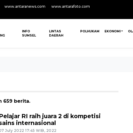
www.antaranews.com
www.antarafoto.com
INFO
LINTAS
POLHUKAM
EKONOMI
OL
ANG
SUMSEL
DAERAH
 659 berita.
Pelajar RI raih juara 2 di kompetisi
sains internasional
07 July 2022 17:45 WIB, 2022