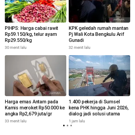
PIHPS: Harga cabai rawit
KPK geledah rumah mantan
Rp59.150/kg, telur ayam
Pj Wali Kota Bengkulu Arif
Rp29.550/kg
Gunadi
30 menit lalu
32 menit lalu
2
Harga emas Antam pada
1.400 pekerja di Sumsel
Kamis meroket Rp50.000 ke
kena PHK hingga Juni 2026,
angka Rp2,679 juta/gr
dialog jadi solusi utama
33 menit lalu
1 jam lalu
1