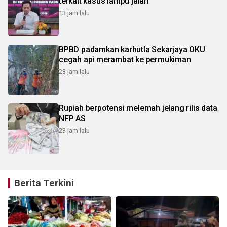
terkait kasus lampu jalan
13 jam lalu
BPBD padamkan karhutla Sekarjaya OKU
cegah api merambat ke permukiman
23 jam lalu
Rupiah berpotensi melemah jelang rilis data
NFP AS
23 jam lalu
Berita Terkini