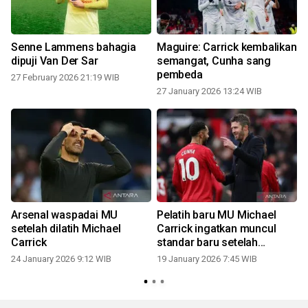
Senne Lammens bahagia
Maguire: Carrick kembalikan
dipuji Van Der Sar
semangat, Cunha sang
pembeda
27 February 2026 21:19 WIB
27 January 2026 13:24 WIB
Arsenal waspadai MU
Pelatih baru MU Michael
setelah dilatih Michael
Carrick ingatkan muncul
Carrick
standar baru setelah
menang lawan Manchester
24 January 2026 9:12 WIB
19 January 2026 7:45 WIB
City