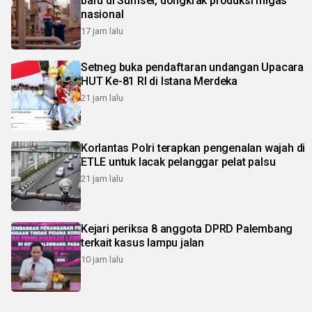
baru di Sumsel, dongkrak produksi migas
nasional
17 jam lalu
Setneg buka pendaftaran undangan Upacara
HUT Ke-81 RI di Istana Merdeka
21 jam lalu
Korlantas Polri terapkan pengenalan wajah di
ETLE untuk lacak pelanggar pelat palsu
21 jam lalu
Kejari periksa 8 anggota DPRD Palembang
terkait kasus lampu jalan
10 jam lalu