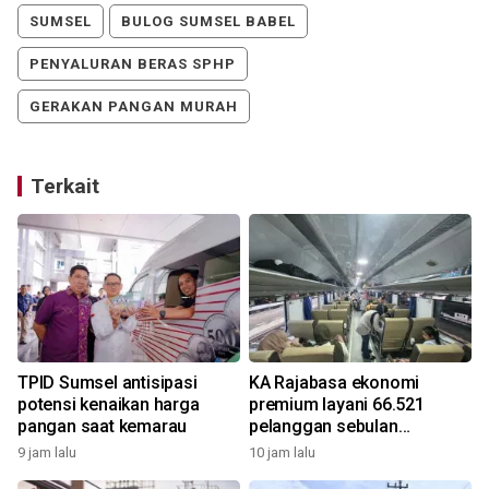
SUMSEL
BULOG SUMSEL BABEL
PENYALURAN BERAS SPHP
GERAKAN PANGAN MURAH
Terkait
TPID Sumsel antisipasi
KA Rajabasa ekonomi
n
potensi kenaikan harga
premium layani 66.521
pangan saat kemarau
pelanggan sebulan
beroperasi
9 jam lalu
10 jam lalu
1