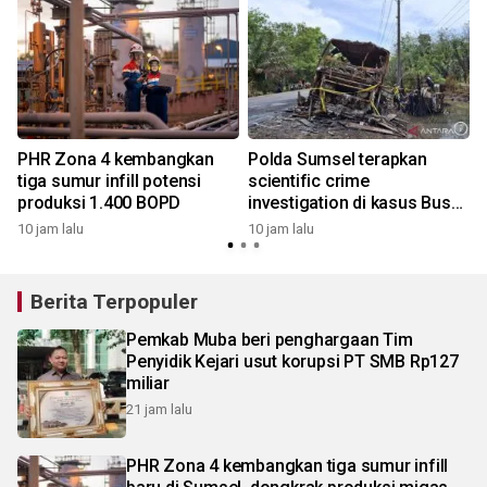
PHR Zona 4 kembangkan
Polda Sumsel terapkan
tiga sumur infill potensi
scientific crime
produksi 1.400 BOPD
investigation di kasus Bus
ALS
10 jam lalu
10 jam lalu
2
Berita Terpopuler
Pemkab Muba beri penghargaan Tim
Penyidik Kejari usut korupsi PT SMB Rp127
miliar
21 jam lalu
PHR Zona 4 kembangkan tiga sumur infill