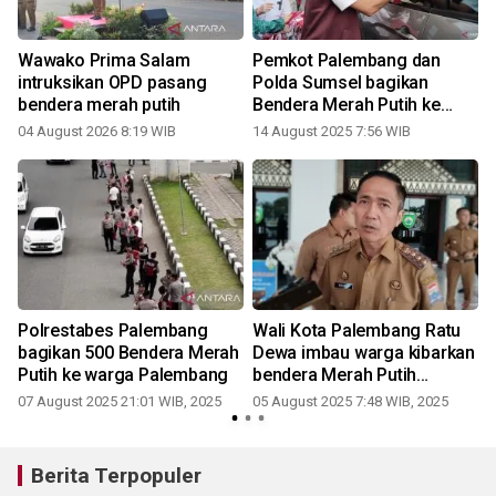
Wawako Prima Salam
Pemkot Palembang dan
intruksikan OPD pasang
Polda Sumsel bagikan
3
bendera merah putih
Bendera Merah Putih ke
warga
04 August 2026 8:19 WIB
14 August 2025 7:56 WIB
Polrestabes Palembang
Wali Kota Palembang Ratu
bagikan 500 Bendera Merah
Dewa imbau warga kibarkan
Putih ke warga Palembang
bendera Merah Putih
rayakan HUT RI
07 August 2025 21:01 WIB, 2025
05 August 2025 7:48 WIB, 2025
Berita Terpopuler