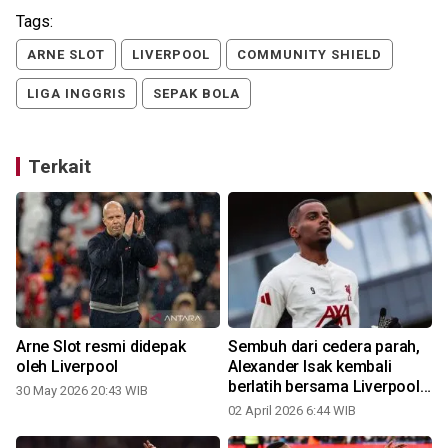
Tags:
ARNE SLOT
LIVERPOOL
COMMUNITY SHIELD
LIGA INGGRIS
SEPAK BOLA
Terkait
Arne Slot resmi didepak
Sembuh dari cedera parah,
oleh Liverpool
Alexander Isak kembali
berlatih bersama Liverpool
30 May 2026 20:43 WIB
Kamis ini
02 April 2026 6:44 WIB