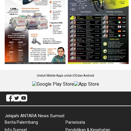
Unduh Mobile Apps untuk iOS dan Android
Jelajahi ANTARA News Sumsel
Berita Palembang
Pariwisata
Info Sumsel
Pendidikan & Kesehatan