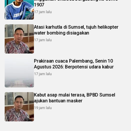
1907
17 jam lalu
Atasi karhutla di Sumsel, tujuh helikopter
water bombing disiagakan
17 jam lalu
Prakiraan cuaca Palembang, Senin 10
Agustus 2026: Berpotensi udara kabur
17 jam lalu
Kabut asap mulai terasa, BPBD Sumsel
ajukan bantuan masker
19 jam lalu