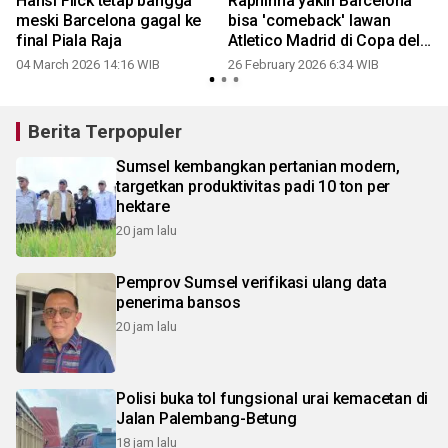
Hansi Flick tetap bangga
Raphinha yakin Barcelona
meski Barcelona gagal ke
bisa 'comeback' lawan
final Piala Raja
Atletico Madrid di Copa del
Rey
04 March 2026 14:16 WIB
26 February 2026 6:34 WIB
Berita Terpopuler
Sumsel kembangkan pertanian modern,
targetkan produktivitas padi 10 ton per
hektare
20 jam lalu
Pemprov Sumsel verifikasi ulang data
penerima bansos
20 jam lalu
Polisi buka tol fungsional urai kemacetan di
Jalan Palembang-Betung
18 jam lalu