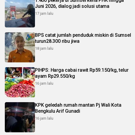
1.400 pekerja di Sumsel kena PHK hingga
Juni 2026, dialog jadi solusi utama
17 jam lalu
BPS catat jumlah penduduk miskin di Sumsel
turun28.300 ribu jiwa
18 jam lalu
PIHPS: Harga cabai rawit Rp59.150/kg, telur
ayam Rp29.550/kg
16 jam lalu
KPK geledah rumah mantan Pj Wali Kota
Bengkulu Arif Gunadi
16 jam lalu