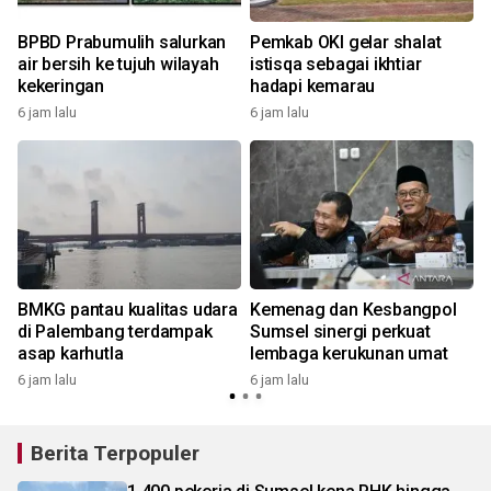
BPBD Prabumulih salurkan
Pemkab OKI gelar shalat
air bersih ke tujuh wilayah
istisqa sebagai ikhtiar
kekeringan
hadapi kemarau
6 jam lalu
6 jam lalu
1
BMKG pantau kualitas udara
Kemenag dan Kesbangpol
di Palembang terdampak
Sumsel sinergi perkuat
asap karhutla
lembaga kerukunan umat
6 jam lalu
6 jam lalu
Berita Terpopuler