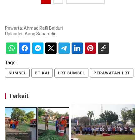
Pewarta: Ahmad Rafli Baiduri
Uploader:
Aang Sabarudin
Tags:
SUMSEL
PT KAI
LRT SUMSEL
PERAWATAN LRT
Terkait