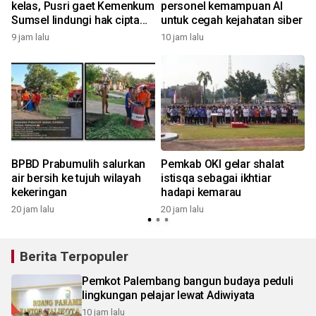
kelas, Pusri gaet Kemenkum
personel kemampuan AI
Sumsel lindungi hak cipta
untuk cegah kejahatan siber
dan merek
9 jam lalu
10 jam lalu
2
BPBD Prabumulih salurkan
Pemkab OKI gelar shalat
air bersih ke tujuh wilayah
istisqa sebagai ikhtiar
kekeringan
hadapi kemarau
20 jam lalu
20 jam lalu
Berita Terpopuler
Pemkot Palembang bangun budaya peduli
lingkungan pelajar lewat Adiwiyata
10 jam lalu