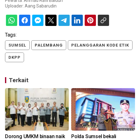
Pewarta: Ahmad Rafli Baiduri
Uploader:
Aang Sabarudin
Tags:
SUMSEL
PALEMBANG
PELANGGARAN KODE ETIK
DKPP
Terkait
Dorong UMKM binaan naik
Polda Sumsel bekali