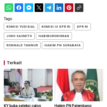
Tags:
KOMISI YUDISIAL
KOMISI III DPR RI
DPR RI
JOKO SASMITO
HABIBUROKHMAN
RONNALD TANNUR
HAKIM PN SURABAYA
Terkait
KY buka seleksi calon
Hakim PN Palembang