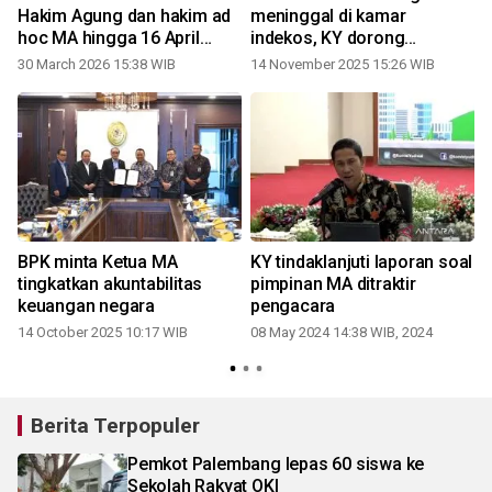
Hakim Agung dan hakim ad
meninggal di kamar
hoc MA hingga 16 April
indekos, KY dorong
2026
kesejahteraan hakim jadi
30 March 2026 15:38 WIB
14 November 2025 15:26 WIB
perhatian
BPK minta Ketua MA
KY tindaklanjuti laporan soal
tingkatkan akuntabilitas
pimpinan MA ditraktir
keuangan negara
pengacara
14 October 2025 10:17 WIB
08 May 2024 14:38 WIB, 2024
Berita Terpopuler
Pemkot Palembang lepas 60 siswa ke
Sekolah Rakyat OKI