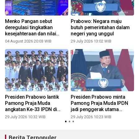
Menko Pangan sebut
Prabowo: Negara maju
deregulasi tingkatkan
butuh pemerintahan dalam
kesejahteraan dan nilai
negeri yang unggul
tukar petani
04 August 2026 20:03 WIB
29 July 2026 13:02 WIB
2
Presiden Prabowo lantik
Presiden Prabowo minta
Pamong Praja Muda
Pamong Praja Muda IPDN
angkatan Ke-33 IPDN di
jadi penggerak utama
Jatinangor
birokrasi
29 July 2026 10:32 WIB
29 July 2026 10:23 WIB
2
Berita Terpopuler