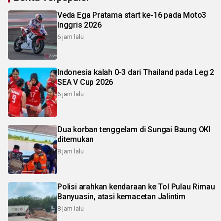
Veda Ega Pratama start ke-16 pada Moto3
Inggris 2026
6 jam lalu
Indonesia kalah 0-3 dari Thailand pada Leg 2
SEA V Cup 2026
6 jam lalu
Dua korban tenggelam di Sungai Baung OKI
ditemukan
8 jam lalu
Polisi arahkan kendaraan ke Tol Pulau Rimau
Banyuasin, atasi kemacetan Jalintim
8 jam lalu