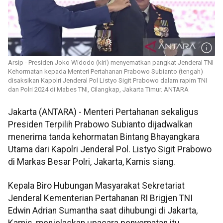
Arsip - Presiden Joko Widodo (kiri) menyematkan pangkat Jenderal TNI
Kehormatan kepada Menteri Pertahanan Prabowo Subianto (tengah)
disaksikan Kapolri Jenderal Pol Listyo Sigit Prabowo dalam rapim TNI
dan Polri 2024 di Mabes TNI, Cilangkap, Jakarta Timur. ANTARA
Jakarta (ANTARA) - Menteri Pertahanan sekaligus
Presiden Terpilih Prabowo Subianto dijadwalkan
menerima tanda kehormatan Bintang Bhayangkara
Utama dari Kapolri Jenderal Pol. Listyo Sigit Prabowo
di Markas Besar Polri, Jakarta, Kamis siang.
Kepala Biro Hubungan Masyarakat Sekretariat
Jenderal Kementerian Pertahanan RI Brigjen TNI
Edwin Adrian Sumantha saat dihubungi di Jakarta,
Kamis, menjelaskan upacara penyematan itu