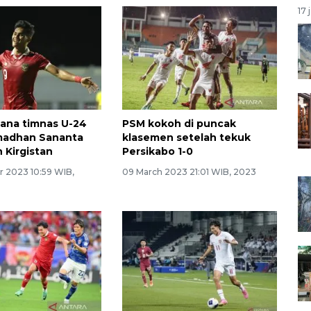
17 
dana timnas U-24
PSM kokoh di puncak
madhan Sananta
klasemen setelah tekuk
 Kirgistan
Persikabo 1-0
r 2023 10:59 WIB,
09 March 2023 21:01 WIB, 2023