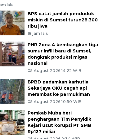
jam lalu
BPS catat jumlah penduduk
miskin di Sumsel turun28.300
ribu jiwa
18 jam lalu
PHR Zona 4 kembangkan tiga
sumur infill baru di Sumsel,
dongkrak produksi migas
nasional
05 August 2026 14:22 WIB
BPBD padamkan karhutla
Sekarjaya OKU cegah api
merambat ke permukiman
05 August 2026 10:50 WIB
Pemkab Muba beri
penghargaan Tim Penyidik
Kejari usut korupsi PT SMB
Rp127 miliar
05 August 2026 9:34 WIB