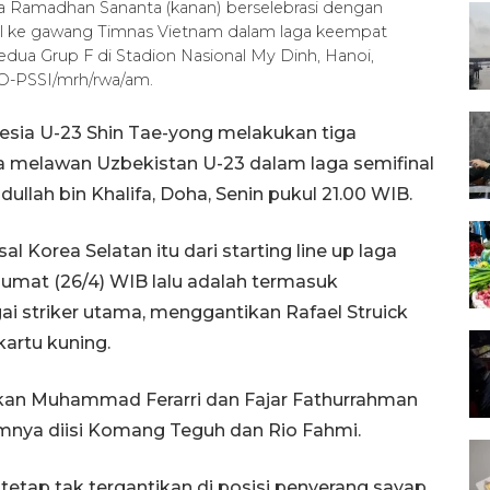
a Ramadhan Sananta (kanan) berselebrasi dengan
 gol ke gawang Timnas Vietnam dalam laga keempat
 kedua Grup F di Stadion Nasional My Dinh, Hanoi,
O-PSSI/mrh/rwa/am.
nesia U-23 Shin Tae-yong melakukan tiga
 melawan Uzbekistan U-23 dalam laga semifinal
ullah bin Khalifa, Doha, Senin pukul 21.00 WIB.
l Korea Selatan itu dari starting line up laga
Jumat (26/4) WIB lalu adalah termasuk
striker utama, menggantikan Rafael Struick
artu kuning.
kan Muhammad Ferarri dan Fajar Fathurrahman
mnya diisi Komang Teguh dan Rio Fahmi.
etap tak tergantikan di posisi penyerang sayap