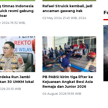
 timnas Indonesia
Rafael Struick kembali, jadi
ruick resmi gabung
ancaman gawang Irak
F
Roar
02 May 2024 21:45 WIB, 2024
r 2024 19:32 WIB,
Alokasi anggaran untuk bibit
kopi arabika Gayo
15 June 2026 11:15 WIB
erdeka Run Jambi
PB PABSI kirim tiga lifter ke
tkan 30 UMKM lokal
Kejuaraan Angkat Besi Asia
Remaja dan Junior 2026
026 20:10 WIB
04 August 2026 19:55 WIB