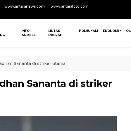
www.antaranews.com
www.antarafoto.com
INFO
LINTAS
POLHUKAM
EKONOMI
OL
ANG
SUMSEL
DAERAH
dhan Sananta di striker utama
han Sananta di striker