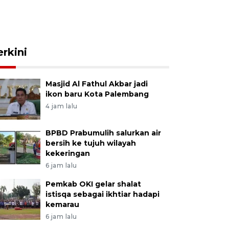
erkini
Masjid Al Fathul Akbar jadi
ikon baru Kota Palembang
4 jam lalu
BPBD Prabumulih salurkan air
bersih ke tujuh wilayah
kekeringan
6 jam lalu
Pemkab OKI gelar shalat
istisqa sebagai ikhtiar hadapi
kemarau
6 jam lalu