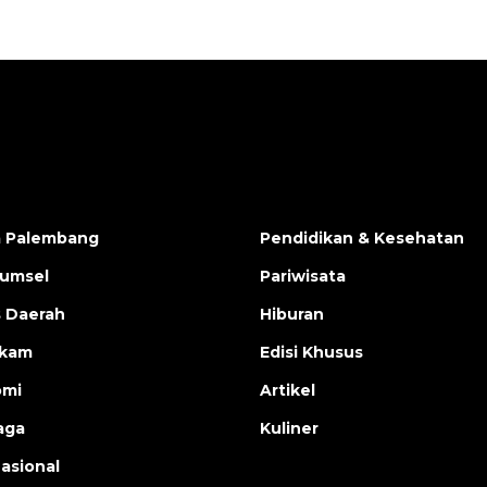
a Palembang
Pendidikan & Kesehatan
Sumsel
Pariwisata
s Daerah
Hiburan
ukam
Edisi Khusus
omi
Artikel
aga
Kuliner
nasional