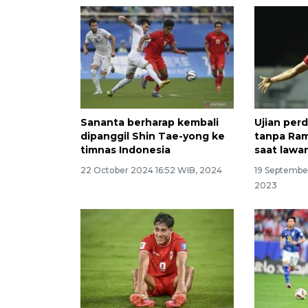
Sananta berharap kembali
Ujian per
dipanggil Shin Tae-yong ke
tanpa Ra
timnas Indonesia
saat lawan
22 October 2024 16:52 WIB, 2024
19 Septembe
2023