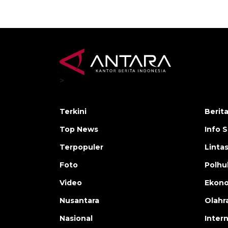
>
Terkini
Berit
Top News
Info 
Terpopuler
Linta
Foto
Polh
Video
Ekon
Nusantara
Olahr
Nasional
Inter