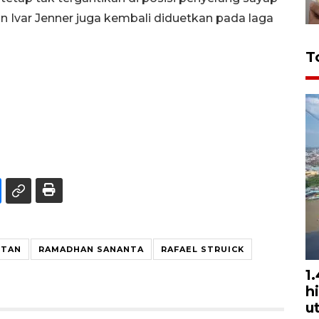
n Ivar Jenner juga kembali diduetkan pada laga
T
STAN
RAMADHAN SANANTA
RAFAEL STRUICK
1
h
u