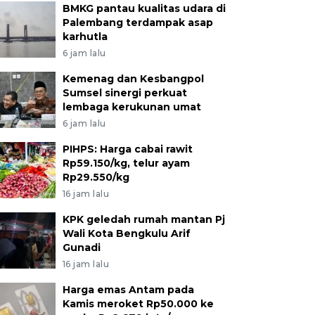
BMKG pantau kualitas udara di
Palembang terdampak asap
karhutla
6 jam lalu
Kemenag dan Kesbangpol
Sumsel sinergi perkuat
lembaga kerukunan umat
6 jam lalu
PIHPS: Harga cabai rawit
Rp59.150/kg, telur ayam
Rp29.550/kg
16 jam lalu
KPK geledah rumah mantan Pj
Wali Kota Bengkulu Arif
Gunadi
16 jam lalu
Harga emas Antam pada
Kamis meroket Rp50.000 ke