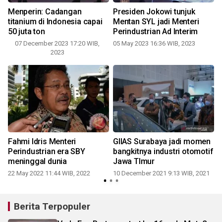
Menperin: Cadangan
Presiden Jokowi tunjuk
titanium di Indonesia capai
Mentan SYL jadi Menteri
50 juta ton
Perindustrian Ad Interim
07 December 2023 17:20 WIB,
05 May 2023 16:36 WIB, 2023
2023
Fahmi Idris Menteri
GIIAS Surabaya jadi momen
Perindustrian era SBY
bangkitnya industri otomotif
meninggal dunia
Jawa TImur
1
22 May 2022 11:44 WIB, 2022
10 December 2021 9:13 WIB, 2021
Berita Terpopuler