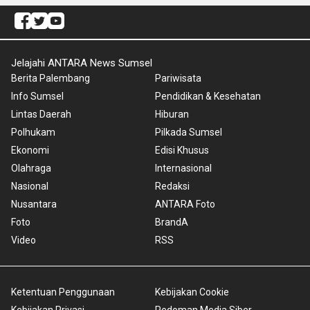
Jelajahi ANTARA News Sumsel
Berita Palembang
Pariwisata
Info Sumsel
Pendidikan & Kesehatan
Lintas Daerah
Hiburan
Polhukam
Pilkada Sumsel
Ekonomi
Edisi Khusus
Olahraga
Internasional
Nasional
Redaksi
Nusantara
ANTARA Foto
Foto
BrandA
Video
RSS
Ketentuan Penggunaan
Kebijakan Cookie
Kebijakan Privasi
Pedoman Media Siber