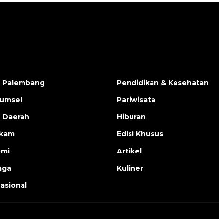
a Palembang
Pendidikan & Kesehatan
Sumsel
Pariwisata
s Daerah
Hiburan
ukam
Edisi Khusus
omi
Artikel
aga
Kuliner
nasional