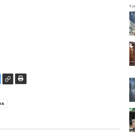
6 j
UA