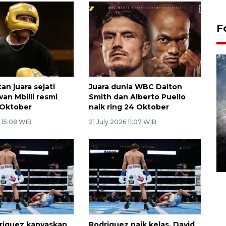
F
an juara sejati
Juara dunia WBC Dalton
an Mbilli resmi
Smith dan Alberto Puello
1 Oktober
naik ring 24 Oktober
 15:08 WIB
21 July 2026 11:07 WIB
Alokasi anggaran untuk bibit
kopi arabika Gayo
15 June 2026 11:15 WIB
riguez kanvaskan
Rodriguez naik kelas, David