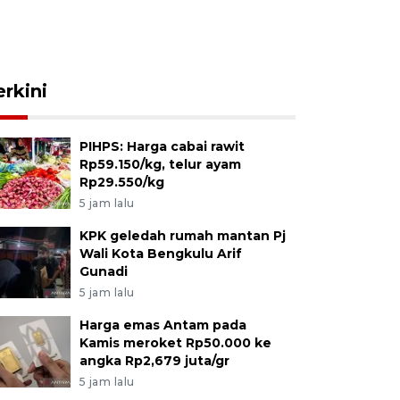
erkini
PIHPS: Harga cabai rawit
Rp59.150/kg, telur ayam
Rp29.550/kg
5 jam lalu
KPK geledah rumah mantan Pj
Wali Kota Bengkulu Arif
Gunadi
5 jam lalu
Harga emas Antam pada
Kamis meroket Rp50.000 ke
angka Rp2,679 juta/gr
5 jam lalu