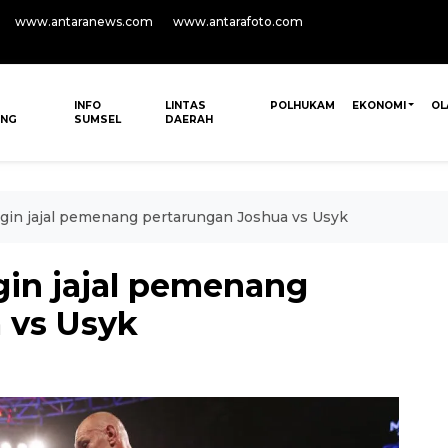
www.antaranews.com
www.antarafoto.com
INFO
LINTAS
POLHUKAM
EKONOMI
OL
ANG
SUMSEL
DAERAH
ingin jajal pemenang pertarungan Joshua vs Usyk
ngin jajal pemenang
 vs Usyk