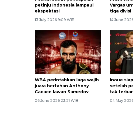
petinju Indonesia lampaui
Vargas unt
ekspektasi
tiga divisi
13 July 2026 9:09 WIB
14 June 2026
WBA perintahkan laga wajib
Inoue sia
juara bertahan Anthony
setelah p
Cacace lawan Samedov
tak terba
06 June 2026 23:21 WIB
04 May 2026