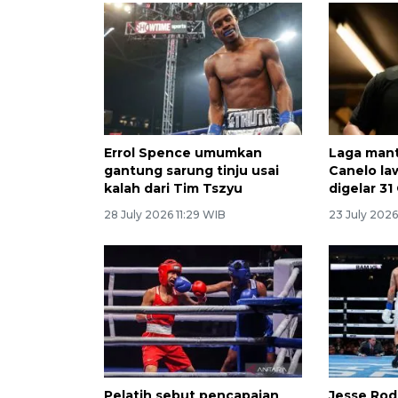
Errol Spence umumkan
Laga mant
gantung sarung tinju usai
Canelo law
kalah dari Tim Tszyu
digelar 3
28 July 2026 11:29 WIB
23 July 2026
Pelatih sebut pencapaian
Jesse Rod