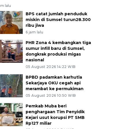
am lalu
BPS catat jumlah penduduk
miskin di Sumsel turun28.300
ribu jiwa
6 jam lalu
PHR Zona 4 kembangkan tiga
sumur infill baru di Sumsel,
dongkrak produksi migas
nasional
05 August 2026 14:22 WIB
BPBD padamkan karhutla
Sekarjaya OKU cegah api
merambat ke permukiman
05 August 2026 10:50 WIB
Pemkab Muba beri
penghargaan Tim Penyidik
Kejari usut korupsi PT SMB
Rp127 miliar