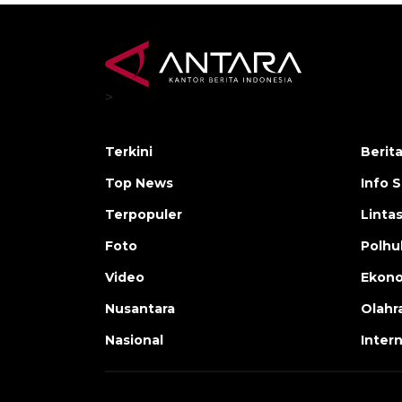
>
Terkini
Berit
Top News
Info 
Terpopuler
Linta
Foto
Polh
Video
Ekon
Nusantara
Olahr
Nasional
Inter