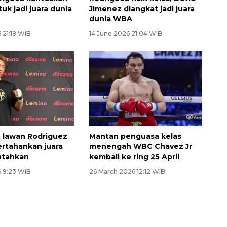
uk jadi juara dunia
Jimenez diangkat jadi juara
dunia WBA
 21:18 WIB
14 June 2026 21:04 WIB
p lawan Rodriguez
Mantan penguasa kelas
ertahankan juara
menengah WBC Chavez Jr
ntahkan
kembali ke ring 25 April
 9:23 WIB
26 March 2026 12:12 WIB