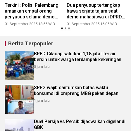
Terkini : Polisi Palembang
Dua penyusup tertangkap
amankan empat orang
bawa senjata tajam saat
penyusup selama demo
demo mahasiswa di DPRD
mahasiswa di Gedung DPRD
Sumsel
01 September 2025 18:55 WIB
01 September 2025 16:05 WIB
Berita Terpopuler
BPBD Cilacap salurkan 1,18 juta liter air
bersih untuk warga terdampak kekeringan
5 jam lalu
SPPG wajib cantumkan batas waktu
konsumsi di ompreng MBG pekan depan
1 jam lalu
Duel Persija vs Persib dijadwalkan digelar di
GBK