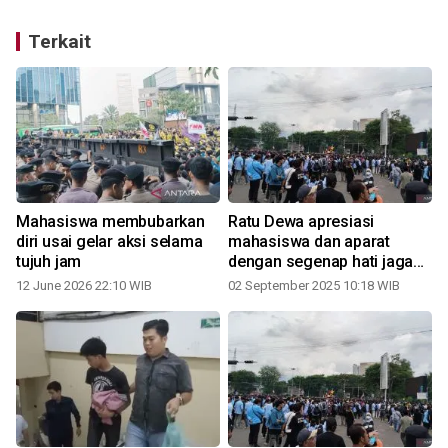
Terkait
Mahasiswa membubarkan
Ratu Dewa apresiasi
diri usai gelar aksi selama
mahasiswa dan aparat
n
tujuh jam
dengan segenap hati jaga
ketertiban demonstrasi
12 June 2026 22:10 WIB
02 September 2025 10:18 WIB