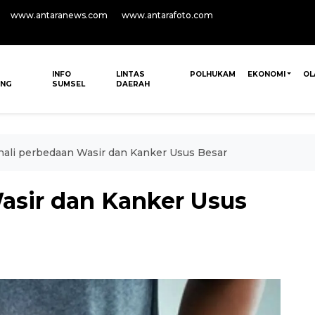
www.antaranews.com
www.antarafoto.com
INFO
LINTAS
POLHUKAM
EKONOMI
OL
ANG
SUMSEL
DAERAH
nali perbedaan Wasir dan Kanker Usus Besar
asir dan Kanker Usus