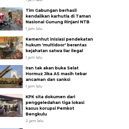
Tim Gabungan berhasil
kendalikan karhutla di Taman
Nasional Gunung Rinjani NTB
1 jam lalu
Kemenhut inisiasi pendekatan
hukum 'multidoor' berantas
kejahatan satwa liar ilegal
1 jam lalu
Iran tak akan buka Selat
Hormuz Jika AS masih tebar
ancaman dan sanksi
1 jam lalu
KPK sita dokumen dari
penggeledahan tiga lokasi
kasus korupsi Pemkot
Bengkulu
2 jam lalu