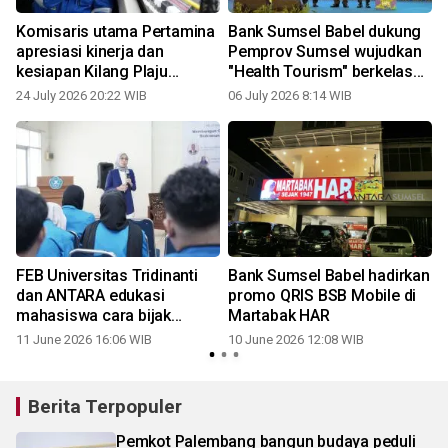
Komisaris utama Pertamina
Bank Sumsel Babel dukung
apresiasi kinerja dan
Pemprov Sumsel wujudkan
kesiapan Kilang Plaju
"Health Tourism" berkelas
sebagai pelopor energi
nasional
24 July 2026 20:22 WIB
06 July 2026 8:14 WIB
hijau
FEB Universitas Tridinanti
Bank Sumsel Babel hadirkan
dan ANTARA edukasi
promo QRIS BSB Mobile di
mahasiswa cara bijak
Martabak HAR
manfaatkan AI
11 June 2026 16:06 WIB
10 June 2026 12:08 WIB
2
Berita Terpopuler
Pemkot Palembang bangun budaya peduli