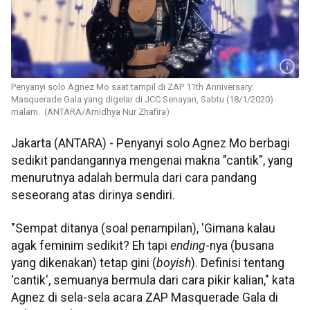
Penyanyi solo Agnez Mo saat tampil di ZAP 11th Anniversary:
Masquerade Gala yang digelar di JCC Senayan, Sabtu (18/1/2020)
malam. (ANTARA/Arnidhya Nur Zhafira)
Jakarta (ANTARA) - Penyanyi solo Agnez Mo berbagi
sedikit pandangannya mengenai makna "cantik", yang
menurutnya adalah bermula dari cara pandang
seseorang atas dirinya sendiri.
"Sempat ditanya (soal penampilan), 'Gimana kalau
agak feminim sedikit? Eh tapi
ending
-nya (busana
yang dikenakan) tetap gini (
boyish
). Definisi tentang
'cantik', semuanya bermula dari cara pikir kalian," kata
Agnez di sela-sela acara ZAP Masquerade Gala di