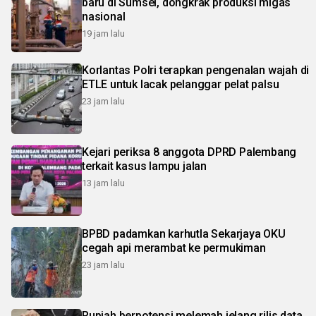
baru di Sumsel, dongkrak produksi migas
nasional
19 jam lalu
Korlantas Polri terapkan pengenalan wajah di
ETLE untuk lacak pelanggar pelat palsu
23 jam lalu
Kejari periksa 8 anggota DPRD Palembang
terkait kasus lampu jalan
13 jam lalu
BPBD padamkan karhutla Sekarjaya OKU
cegah api merambat ke permukiman
23 jam lalu
Rupiah berpotensi melemah jelang rilis data