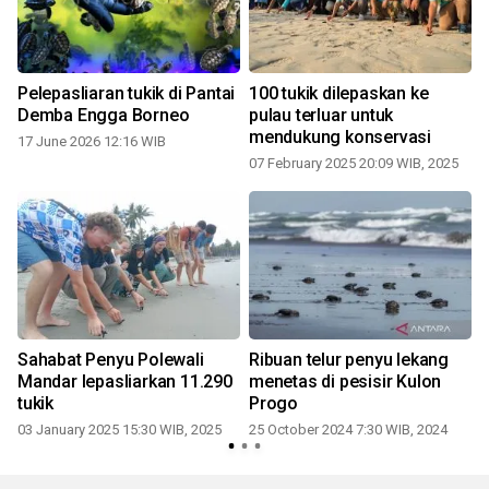
Pelepasliaran tukik di Pantai
100 tukik dilepaskan ke
Demba Engga Borneo
pulau terluar untuk
mendukung konservasi
17 June 2026 12:16 WIB
07 February 2025 20:09 WIB, 2025
Sahabat Penyu Polewali
Ribuan telur penyu lekang
Mandar lepasliarkan 11.290
menetas di pesisir Kulon
tukik
Progo
03 January 2025 15:30 WIB, 2025
25 October 2024 7:30 WIB, 2024