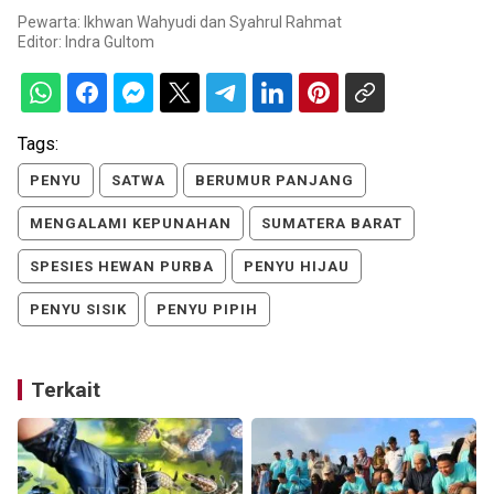
Pewarta: Ikhwan Wahyudi dan Syahrul Rahmat
Editor:
Indra Gultom
Tags:
PENYU
SATWA
BERUMUR PANJANG
MENGALAMI KEPUNAHAN
SUMATERA BARAT
SPESIES HEWAN PURBA
PENYU HIJAU
PENYU SISIK
PENYU PIPIH
Terkait