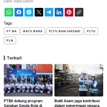
Editor:
Indra Gultom
Tags:
PT BA
BATU BARA
PLTU BANJARSARI
PLTU
PLN
Terkait
PTBA dukung program
Bukit Asam jaga kontribusi
Gerakan Sejuta Bola di
dalam penerimaan negara,