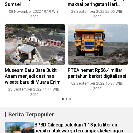
Sumsel
maknai peringatan Hari
Pertambangan dan Energi
08 November 2022 19:19 WIB,
28 September 2022 22:06 WIB,
0
ke-77
2022
2022
Museum Batu Bara Bukit
PTBA hemat Rp58,4 miliar
Asam menjadi destinasi
per tahun berkat digitalisasi
wisata baru di Muara Enim
02 September 2022 15:37 WIB,
2022
23 September 2022 14:11 WIB,
2022
Berita Terpopuler
BPBD Cilacap salurkan 1,18 juta liter air
bersih untuk warga terdampak kekeringan