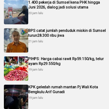
1.400 pekerja di Sumsel kena PHK hingga
Juni 2026, dialog jadi solusi utama
20 jam lalu
BPS catat jumlah penduduk miskin di Sumsel
turun28.300 ribu jiwa
21 jam lalu
PIHPS: Harga cabai rawit Rp59.150/kg, telur
ayam Rp29.550/kg
19 jam lalu
KPK geledah rumah mantan Pj Wali Kota
Bengkulu Arif Gunadi
19 jam lalu