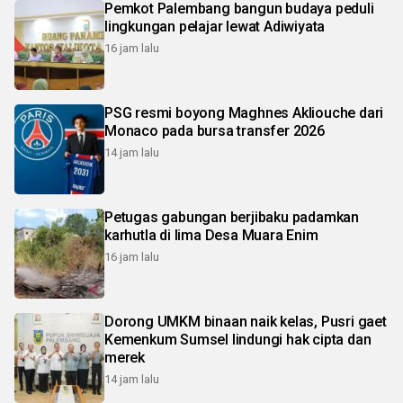
Pemkot Palembang bangun budaya peduli
lingkungan pelajar lewat Adiwiyata
16 jam lalu
PSG resmi boyong Maghnes Akliouche dari
Monaco pada bursa transfer 2026
14 jam lalu
Petugas gabungan berjibaku padamkan
karhutla di lima Desa Muara Enim
16 jam lalu
Dorong UMKM binaan naik kelas, Pusri gaet
Kemenkum Sumsel lindungi hak cipta dan
merek
14 jam lalu