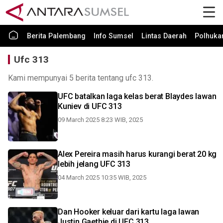
Berita Palembang
Info Sumsel
Lintas Daerah
Polhuk
Ufc 313
Kami mempunyai 5 berita tentang ufc 313.
UFC batalkan laga kelas berat Blaydes lawan
Kuniev di UFC 313
09 March 2025 8:23 WIB, 2025
Alex Pereira masih harus kurangi berat 20 kg
lebih jelang UFC 313
04 March 2025 10:35 WIB, 2025
Dan Hooker keluar dari kartu laga lawan
Justin Gaethje di UFC 313