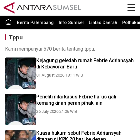
Berita Palembang
Info Sumsel
Lintas Daerah
Polhuk
Tppu
Kami mempunyai 570 berita tentang tppu.
Kejagung geledah rumah Febrie Adriansyah
di Kebayoran Baru
01 August 2026 18:11 WIB
Peneliti nilai kasus Febrie harus gali
kemungkinan peran pihak lain
26 July 2026 21:06 WIB
Kuasa hukum sebut Febrie Adriansyah
ditahan di KPK 20 hari ke depan