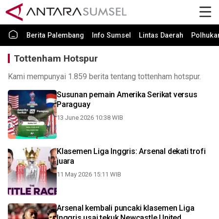
Berita Palembang
Info Sumsel
Lintas Daerah
Polhuk
Tottenham Hotspur
Kami mempunyai 1.859 berita tentang tottenham hotspur.
Susunan pemain Amerika Serikat versus
Paraguay
13 June 2026 10:38 WIB
Klasemen Liga Inggris: Arsenal dekati trofi
juara
11 May 2026 15:11 WIB
Arsenal kembali puncaki klasemen Liga
Inggris usai tekuk Newcastle United