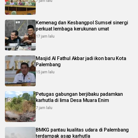
7 jam lalu
Kemenag dan Kesbangpol Sumsel sinergi
perkuat lembaga kerukunan umat
17 jam lalu
Masjid Al Fathul Akbar jadi ikon baru Kota
Palembang
15 jam lalu
Petugas gabungan berjibaku padamkan
karhutla di lima Desa Muara Enim
7 jam lalu
BMKG pantau kualitas udara di Palembang
terdampak asap karhutla