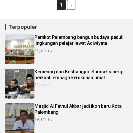
1
Terpopuler
Pemkot Palembang bangun budaya peduli
lingkungan pelajar lewat Adiwiyata
11 jam lalu
Kemenag dan Kesbangpol Sumsel sinergi
perkuat lembaga kerukunan umat
21 jam lalu
Masjid Al Fathul Akbar jadi ikon baru Kota
Palembang
19 jam lalu