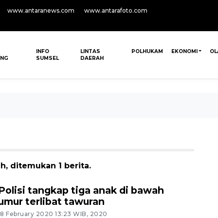
www.antaranews.com
www.antarafoto.com
INFO
LINTAS
POLHUKAM
EKONOMI
OL
ANG
SUMSEL
DAERAH
, ditemukan 1 berita.
Polisi tangkap tiga anak di bawah
umur terlibat tawuran
18 February 2020 13:23 WIB, 2020