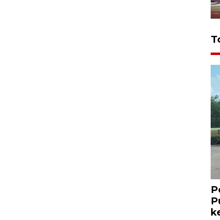
T
P
P
k