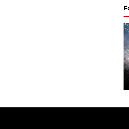
F
Alokasi anggaran untuk bibit
kopi arabika Gayo
15 June 2026 11:15 WIB