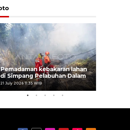
oto
Pemadaman kebakaran lahan
Kebakaran
di Simpang Pelabuhan Dalam
Rambutan
21 July 2026 11:35 WIB
08 July 2026 