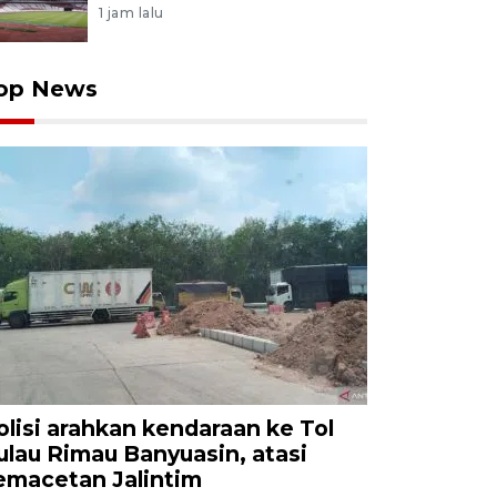
1 jam lalu
op News
olisi arahkan kendaraan ke Tol
ulau Rimau Banyuasin, atasi
emacetan Jalintim