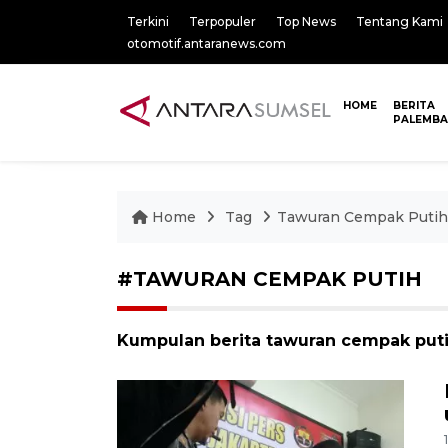
Terkini
Terpopuler
Top News
Tentang Kami
otomotif.antaranews.com
HOME
BERITA
PALEMB
Home
Tag
Tawuran Cempak Putih
#TAWURAN CEMPAK PUTIH
Kumpulan berita tawuran cempak putih