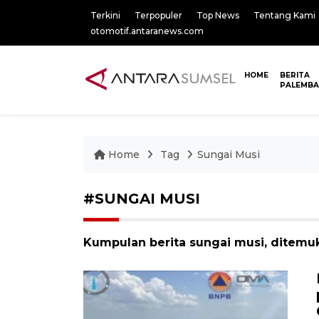
Terkini
Terpopuler
Top News
Tentang Kami
otomotif.antaranews.com
HOME
BERITA
PALEMB
Home
Tag
Sungai Musi
#SUNGAI MUSI
Kumpulan berita sungai musi, ditemuk