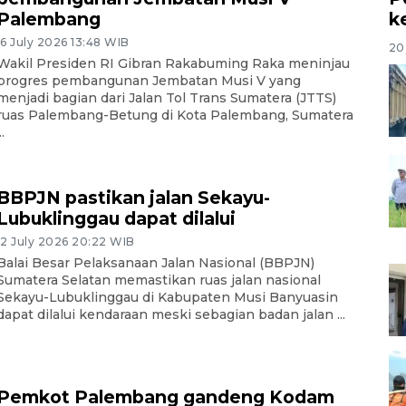
Palembang
k
16 July 2026 13:48 WIB
20 
Wakil Presiden RI Gibran Rakabuming Raka meninjau
progres pembangunan Jembatan Musi V yang
menjadi bagian dari Jalan Tol Trans Sumatera (JTTS)
ruas Palembang-Betung di Kota Palembang, Sumatera
..
BBPJN pastikan jalan Sekayu-
Lubuklinggau dapat dilalui
12 July 2026 20:22 WIB
Balai Besar Pelaksanaan Jalan Nasional (BBPJN)
Sumatera Selatan memastikan ruas jalan nasional
Sekayu-Lubuklinggau di Kabupaten Musi Banyuasin
dapat dilalui kendaraan meski sebagian badan jalan ...
Pemkot Palembang gandeng Kodam