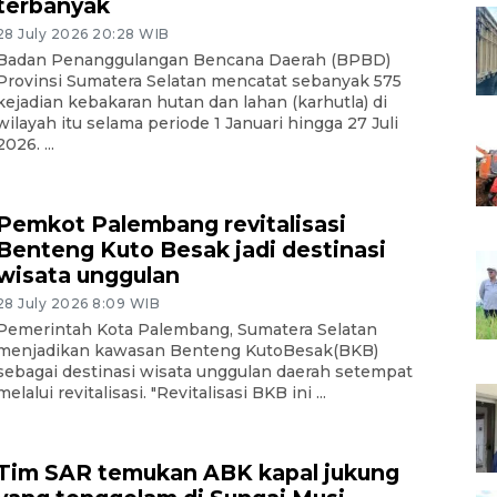
terbanyak
28 July 2026 20:28 WIB
Badan Penanggulangan Bencana Daerah (BPBD)
Provinsi Sumatera Selatan mencatat sebanyak 575
kejadian kebakaran hutan dan lahan (karhutla) di
wilayah itu selama periode 1 Januari hingga 27 Juli
2026. ...
Pemkot Palembang revitalisasi
Benteng Kuto Besak jadi destinasi
wisata unggulan
28 July 2026 8:09 WIB
Pemerintah Kota Palembang, Sumatera Selatan
menjadikan kawasan Benteng KutoBesak(BKB)
sebagai destinasi wisata unggulan daerah setempat
melalui revitalisasi. "Revitalisasi BKB ini ...
Tim SAR temukan ABK kapal jukung