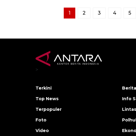
1
2
3
4
5
>
Terkini
Berit
Top News
Info 
Terpopuler
Linta
Foto
Polh
Video
Ekon