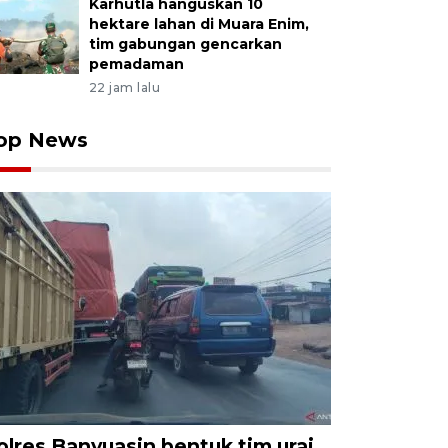
Karhutla hanguskan 10
hektare lahan di Muara Enim,
tim gabungan gencarkan
pemadaman
22 jam lalu
op News
olres Banyuasin bentuk tim urai