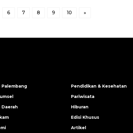
6
7
8
9
10
»
a Palembang
Pendidikan & Kesehatan
Sumsel
Pariwisata
s Daerah
Hiburan
ukam
Edisi Khusus
omi
Artikel