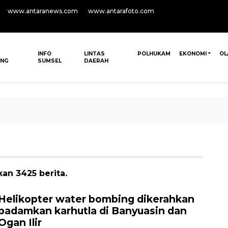
www.antaranews.com
www.antarafoto.com
INFO
LINTAS
POLHUKAM
EKONOMI
OL
ANG
SUMSEL
DAERAH
an 3425 berita.
Helikopter water bombing dikerahkan
padamkan karhutla di Banyuasin dan
Ogan Ilir