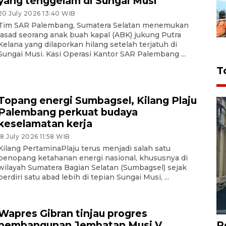
yang tenggelam di Sungai Musi
20 July 2026 13:40 WIB
Tim SAR Palembang, Sumatera Selatan menemukan
jasad seorang anak buah kapal (ABK) jukung Putra
Kelana yang dilaporkan hilang setelah terjatuh di
Sungai Musi. Kasi Operasi Kantor SAR Palembang ...
T
Topang energi Sumbagsel, Kilang Plaju
Palembang perkuat budaya
keselamatan kerja
18 July 2026 11:58 WIB
Kilang PertaminaPlaju terus menjadi salah satu
penopang ketahanan energi nasional, khususnya di
wilayah Sumatera Bagian Selatan (Sumbagsel) sejak
berdiri satu abad lebih di tepian Sungai Musi, ...
Wapres Gibran tinjau progres
pembangunan Jembatan Musi V
P