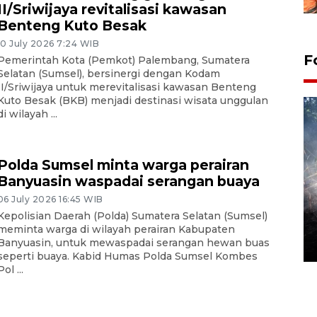
II/Sriwijaya revitalisasi kawasan
Benteng Kuto Besak
10 July 2026 7:24 WIB
F
Pemerintah Kota (Pemkot) Palembang, Sumatera
Selatan (Sumsel), bersinergi dengan Kodam
II/Sriwijaya untuk merevitalisasi kawasan Benteng
Kuto Besak (BKB) menjadi destinasi wisata unggulan
di wilayah ...
Polda Sumsel minta warga perairan
Banyuasin waspadai serangan buaya
06 July 2026 16:45 WIB
Alokasi anggaran untuk bibit
Kepolisian Daerah (Polda) Sumatera Selatan (Sumsel)
kopi arabika Gayo
meminta warga di wilayah perairan Kabupaten
Banyuasin, untuk mewaspadai serangan hewan buas
15 June 2026 11:15 WIB
seperti buaya. Kabid Humas Polda Sumsel Kombes
Pol ...