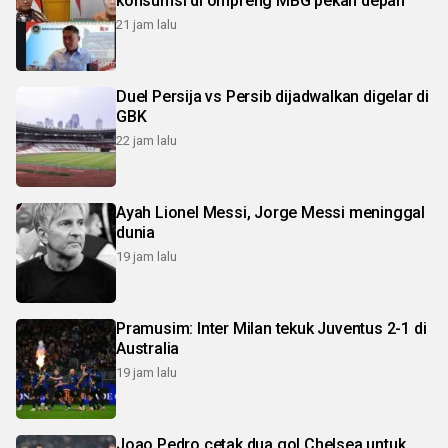
konsumsi di ompreng MBG pekan depan
21 jam lalu
Duel Persija vs Persib dijadwalkan digelar di
GBK
22 jam lalu
Ayah Lionel Messi, Jorge Messi meninggal
dunia
19 jam lalu
Pramusim: Inter Milan tekuk Juventus 2-1 di
Australia
19 jam lalu
Joao Pedro cetak dua gol Chelsea untuk