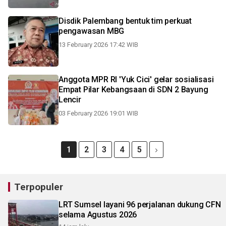
Disdik Palembang bentuk tim perkuat
pengawasan MBG
13 February 2026 17:42 WIB
Anggota MPR RI 'Yuk Cici' gelar sosialisasi
Empat Pilar Kebangsaan di SDN 2 Bayung
Lencir
03 February 2026 19:01 WIB
1
2
3
4
5
Terpopuler
LRT Sumsel layani 96 perjalanan dukung CFN
selama Agustus 2026