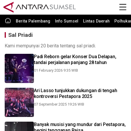
Berita Palembang
Info Sumsel
Lintas Daerah
Polhuk
Sal Priadi
Kami mempunyai 20 berita tentang sal priadi.
Padi Reborn gelar Konser Dua Delapan,
tandai perjalanan panjang 28 tahun
01 February 2026 9:35 WIB
Ari Lasso tunjukkan dukungan di tengah
kontroversi Pestapora 2025
07 September 2025 19:26 WIB
Banyak musisi yang mundur dari Pestapora,
begini tanggapan Raisa