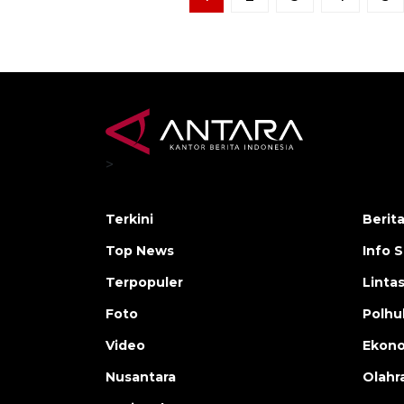
>
Terkini
Berit
Top News
Info 
Terpopuler
Linta
Foto
Polh
Video
Ekon
Nusantara
Olahr