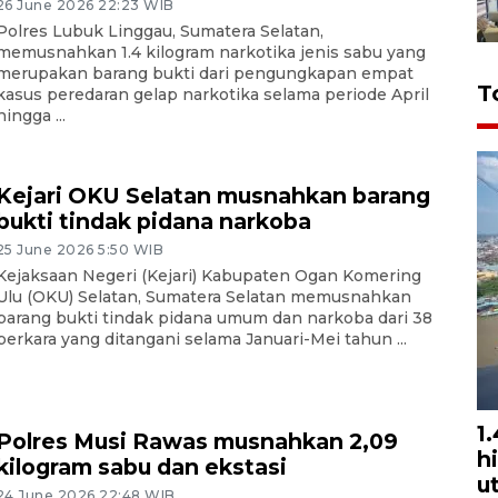
26 June 2026 22:23 WIB
Polres Lubuk Linggau, Sumatera Selatan,
memusnahkan 1.4 kilogram narkotika jenis sabu yang
merupakan barang bukti dari pengungkapan empat
T
kasus peredaran gelap narkotika selama periode April
hingga ...
Kejari OKU Selatan musnahkan barang
bukti tindak pidana narkoba
25 June 2026 5:50 WIB
Kejaksaan Negeri (Kejari) Kabupaten Ogan Komering
Ulu (OKU) Selatan, Sumatera Selatan memusnahkan
barang bukti tindak pidana umum dan narkoba dari 38
perkara yang ditangani selama Januari-Mei tahun ...
1
Polres Musi Rawas musnahkan 2,09
h
kilogram sabu dan ekstasi
u
24 June 2026 22:48 WIB