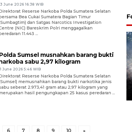
13 June 2026 16:38 WIB
Direktorat Reserse Narkoba Polda Sumatera Selatan
F
bersama Bea Cukai Sumatera Bagian Timur
(Sumbagtim) dan Satgas Narcotics Investigation
Centre (NIC) Bareskrim Polri menggagalkan
peredaran 11.443 ...
Polda Sumsel musnahkan barang bukti
narkoba sabu 2,97 kilogram
11 June 2026 5:46 WIB
Direktorat Reserse Narkoba Polda Sumatera Selatan
Alokasi anggaran untuk bibit
(Sumsel) memusnahkan barang bukti narkotika jenis
kopi arabika Gayo
sabu seberat 2.973,41 gram atau 2,97 kilogram yang
merupakan hasil pengungkapan 25 kasus peredaran ...
15 June 2026 11:15 WIB
6
7
8
9
10
»