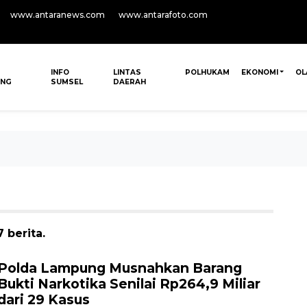
www.antaranews.com
www.antarafoto.com
INFO
LINTAS
POLHUKAM
EKONOMI
OL
ANG
SUMSEL
DAERAH
 berita.
Polda Lampung Musnahkan Barang
Bukti Narkotika Senilai Rp264,9 Miliar
dari 29 Kasus