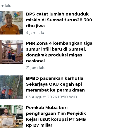
am lalu
BPS catat jumlah penduduk
miskin di Sumsel turun28.300
ribu jiwa
4 jam lalu
PHR Zona 4 kembangkan tiga
sumur infill baru di Sumsel,
dongkrak produksi migas
nasional
21 jam lalu
BPBD padamkan karhutla
Sekarjaya OKU cegah api
merambat ke permukiman
05 August 2026 10:50 WIB
Pemkab Muba beri
penghargaan Tim Penyidik
Kejari usut korupsi PT SMB
Rp127 miliar