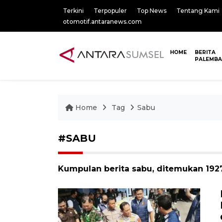
Terkini
Terpopuler
Top News
Tentang Kami
otomotif.antaranews.com
HOME
BERITA
PALEMB
Home
Tag
Sabu
#SABU
Kumpulan berita sabu, ditemukan 1927