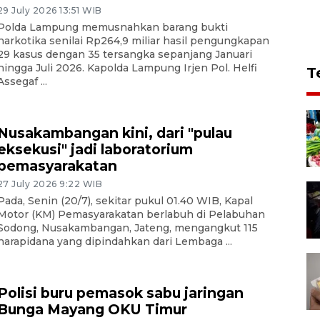
29 July 2026 13:51 WIB
Polda Lampung memusnahkan barang bukti
narkotika senilai Rp264,9 miliar hasil pengungkapan
29 kasus dengan 35 tersangka sepanjang Januari
hingga Juli 2026. Kapolda Lampung Irjen Pol. Helfi
T
Assegaf ...
Nusakambangan kini, dari "pulau
eksekusi" jadi laboratorium
pemasyarakatan
27 July 2026 9:22 WIB
Pada, Senin (20/7), sekitar pukul 01.40 WIB, Kapal
Motor (KM) Pemasyarakatan berlabuh di Pelabuhan
Sodong, Nusakambangan, Jateng, mengangkut 115
narapidana yang dipindahkan dari Lembaga ...
Polisi buru pemasok sabu jaringan
Bunga Mayang OKU Timur