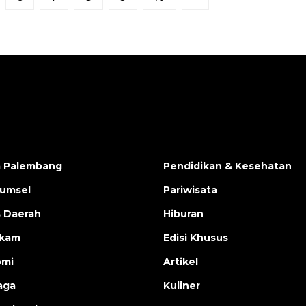
a Palembang
Pendidikan & Kesehatan
Sumsel
Pariwisata
s Daerah
Hiburan
ukam
Edisi Khusus
omi
Artikel
aga
Kuliner