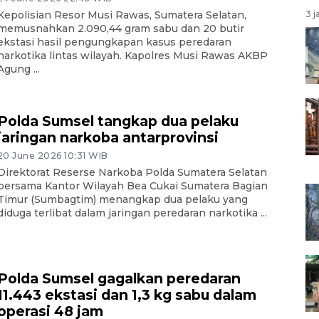
3 j
Kepolisian Resor Musi Rawas, Sumatera Selatan,
memusnahkan 2.090,44 gram sabu dan 20 butir
ekstasi hasil pengungkapan kasus peredaran
narkotika lintas wilayah. Kapolres Musi Rawas AKBP
Agung ...
Polda Sumsel tangkap dua pelaku
jaringan narkoba antarprovinsi
20 June 2026 10:31 WIB
Direktorat Reserse Narkoba Polda Sumatera Selatan
bersama Kantor Wilayah Bea Cukai Sumatera Bagian
Timur (Sumbagtim) menangkap dua pelaku yang
diduga terlibat dalam jaringan peredaran narkotika ...
Polda Sumsel gagalkan peredaran
11.443 ekstasi dan 1,3 kg sabu dalam
operasi 48 jam