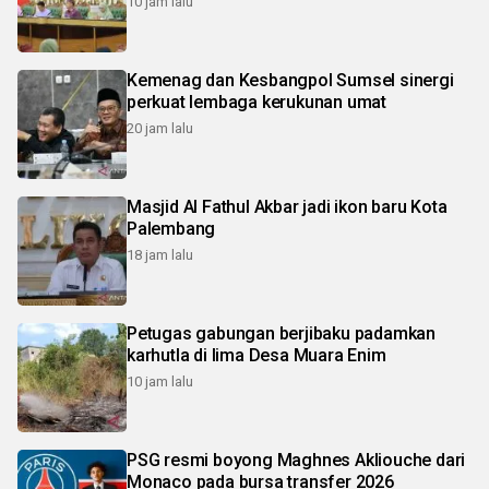
10 jam lalu
Kemenag dan Kesbangpol Sumsel sinergi
perkuat lembaga kerukunan umat
20 jam lalu
Masjid Al Fathul Akbar jadi ikon baru Kota
Palembang
18 jam lalu
Petugas gabungan berjibaku padamkan
karhutla di lima Desa Muara Enim
10 jam lalu
PSG resmi boyong Maghnes Akliouche dari
Monaco pada bursa transfer 2026