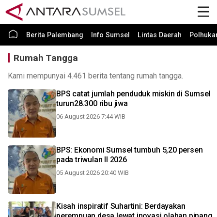
Berita Palembang
Info Sumsel
Lintas Daerah
Polhuk
Rumah Tangga
Kami mempunyai 4.461 berita tentang rumah tangga.
BPS catat jumlah penduduk miskin di Sumsel
turun28.300 ribu jiwa
06 August 2026 7:44 WIB
BPS: Ekonomi Sumsel tumbuh 5,20 persen
pada triwulan II 2026
05 August 2026 20:40 WIB
Kisah inspiratif Suhartini: Berdayakan
perempuan desa lewat inovasi olahan pinang