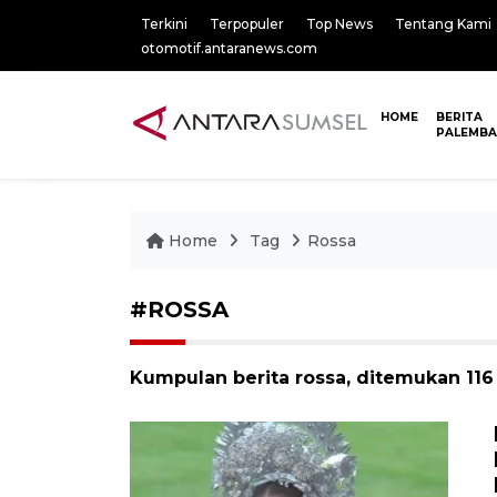
Terkini
Terpopuler
Top News
Tentang Kami
otomotif.antaranews.com
HOME
BERITA
PALEMB
Home
Tag
Rossa
#ROSSA
Kumpulan berita rossa, ditemukan 116 