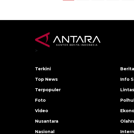
>
Terkini
Berit
Top News
Info 
Terpopuler
Linta
Foto
Polh
Video
Ekon
Nusantara
Olahr
Nasional
Inter