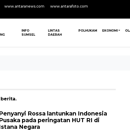
www.antaranews.com
www.antarafoto.com
INFO
LINTAS
POLHUKAM
EKONOMI
OL
ANG
SUMSEL
DAERAH
berita.
Penyanyi Rossa lantunkan Indonesia
Pusaka pada peringatan HUT RI di
Istana Negara