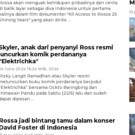
M
Rossa akan menguak kehidupan pribadinya dan cerita
di balik layar sebagai diva Indonesia untuk pertama
10 
kalinya dalam film dokumenter "All Access to Rossa 25
Shining Years" yang akan dirilis ...
Skyler, anak dari penyanyi Ross resmi
luncurkan komik perdananya
"Elektrichka"
24 June 2024 16:24 WIB, 2024
Rizky Langit Ramadhan atau Skyler resmi
meluncurkan buku komik perdananya berjudul
“Elektrichka” bersama Ockto Baringbing dan
Himawan Pandu pada Sabtu (22/6) lalu dan sudah
dapat dipesan ...
Rossa jadi bintang tamu dalam konser
David Foster di Indonesia