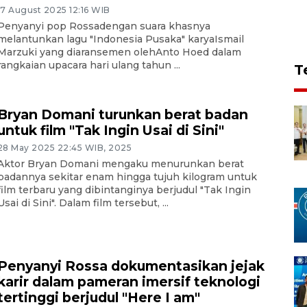
17 August 2025 12:16 WIB
Penyanyi pop Rossadengan suara khasnya
melantunkan lagu "Indonesia Pusaka" karyaIsmail
Marzuki yang diaransemen olehAnto Hoed dalam
rangkaian upacara hari ulang tahun ...
T
Bryan Domani turunkan berat badan
untuk film "Tak Ingin Usai di Sini"
28 May 2025 22:45 WIB, 2025
Aktor Bryan Domani mengaku menurunkan berat
badannya sekitar enam hingga tujuh kilogram untuk
film terbaru yang dibintanginya berjudul "Tak Ingin
Usai di Sini". Dalam film tersebut, ...
Penyanyi Rossa dokumentasikan jejak
karir dalam pameran imersif teknologi
tertinggi berjudul "Here I am"