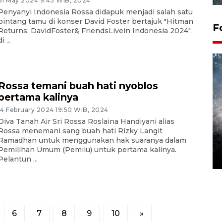
31 May 2024 9:43 WIB, 2024
Penyanyi Indonesia Rossa didapuk menjadi salah satu
bintang tamu di konser David Foster bertajuk "Hitman
F
Returns: DavidFoster& FriendsLivein Indonesia 2024",
i ...
Rossa temani buah hati nyoblos
pertama kalinya
14 February 2024 19:50 WIB, 2024
Diva Tanah Air Sri Rossa Roslaina Handiyani alias
Alokasi anggaran untuk bibit
Rossa menemani sang buah hati Rizky Langit
Ramadhan untuk menggunakan hak suaranya dalam
kopi arabika Gayo
Pemilihan Umum (Pemilu) untuk pertama kalinya.
15 June 2026 11:15 WIB
Pelantun ...
6
7
8
9
10
»