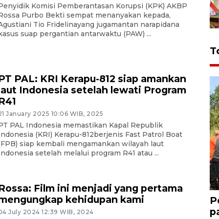
Penyidik Komisi Pemberantasan Korupsi (KPK) AKBP
Rossa Purbo Bekti sempat menanyakan kepada,
Agustiani Tio Fridelinayang jugamantan narapidana
kasus suap pergantian antarwaktu (PAW) ...
T
PT PAL: KRI Kerapu-812 siap amankan
laut Indonesia setelah lewati Program
R41
21 January 2025 10:06 WIB, 2025
PT PAL Indonesia memastikan Kapal Republik
Indonesia (KRI) Kerapu-812berjenis Fast Patrol Boat
(FPB) siap kembali mengamankan wilayah laut
Indonesia setelah melalui program R41 atau ...
Rossa: Film ini menjadi yang pertama
mengungkap kehidupan kami
P
p
04 July 2024 12:39 WIB, 2024