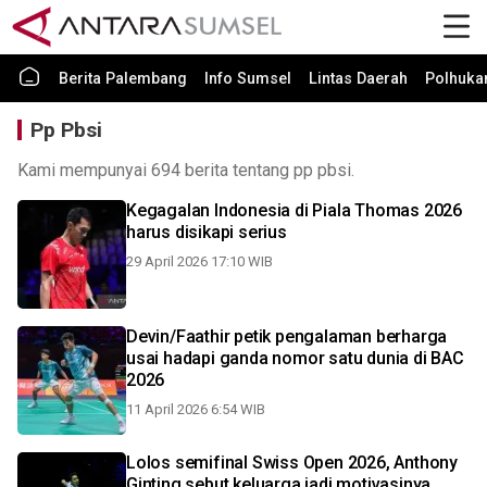
Berita Palembang
Info Sumsel
Lintas Daerah
Polhuk
Pp Pbsi
Kami mempunyai 694 berita tentang pp pbsi.
Kegagalan Indonesia di Piala Thomas 2026
harus disikapi serius
29 April 2026 17:10 WIB
Devin/Faathir petik pengalaman berharga
usai hadapi ganda nomor satu dunia di BAC
2026
11 April 2026 6:54 WIB
Lolos semifinal Swiss Open 2026, Anthony
Ginting sebut keluarga jadi motivasinya