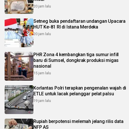
20 jam lalu
Setneg buka pendaftaran undangan Upacara
HUT Ke-81 RI di Istana Merdeka
20 jam lalu
PHR Zona 4 kembangkan tiga sumur infill
baru di Sumsel, dongkrak produksi migas
nasional
15 jam lalu
Korlantas Polri terapkan pengenalan wajah di
ETLE untuk lacak pelanggar pelat palsu
19 jam lalu
Rupiah berpotensi melemah jelang rilis data
NFP AS