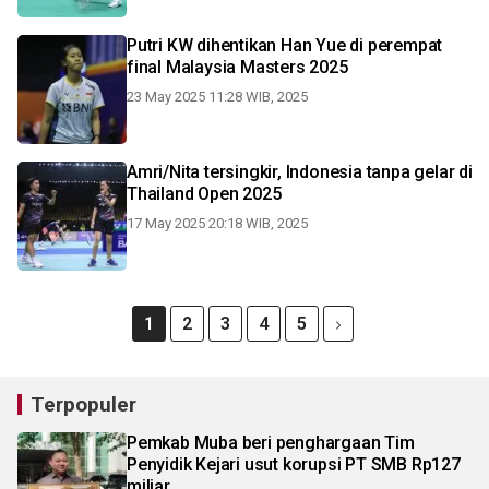
Putri KW dihentikan Han Yue di perempat
final Malaysia Masters 2025
23 May 2025 11:28 WIB, 2025
Amri/Nita tersingkir, Indonesia tanpa gelar di
Thailand Open 2025
17 May 2025 20:18 WIB, 2025
1
2
3
4
5
Terpopuler
Pemkab Muba beri penghargaan Tim
Penyidik Kejari usut korupsi PT SMB Rp127
miliar