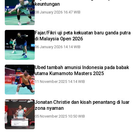
keuntungan
08 January 2026 16:47 WIB
Fajar/Fikri uji peta kekuatan baru ganda putra
di Malaysia Open 2026
06 January 2026 14:14 WIB
Ubed tambah amunisi Indonesia pada babak
utama Kumamoto Masters 2025
11 November 2025 14:14 WIB
Jonatan Christie dan kisah penantang di luar
zona nyaman
05 November 2025 10:50 WIB