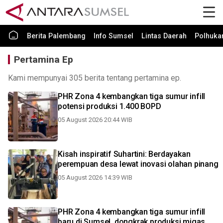
Berita Palembang
Info Sumsel
Lintas Daerah
Polhuk
Pertamina Ep
Kami mempunyai 305 berita tentang pertamina ep.
PHR Zona 4 kembangkan tiga sumur infill
potensi produksi 1.400 BOPD
05 August 2026 20:44 WIB
Kisah inspiratif Suhartini: Berdayakan
perempuan desa lewat inovasi olahan pinang
05 August 2026 14:39 WIB
PHR Zona 4 kembangkan tiga sumur infill
baru di Sumsel, dongkrak produksi migas