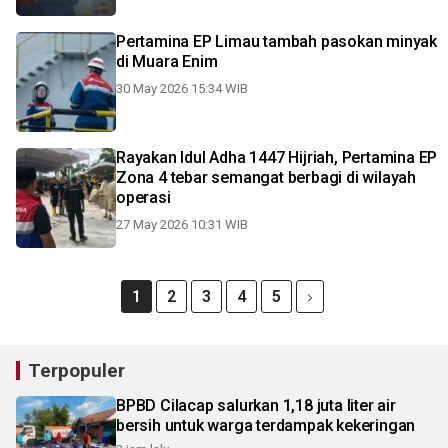
Pertamina EP Limau tambah pasokan minyak
di Muara Enim
30 May 2026 15:34 WIB
Rayakan Idul Adha 1447 Hijriah, Pertamina EP
Zona 4 tebar semangat berbagi di wilayah
operasi
27 May 2026 10:31 WIB
1
2
3
4
5
Terpopuler
BPBD Cilacap salurkan 1,18 juta liter air
bersih untuk warga terdampak kekeringan