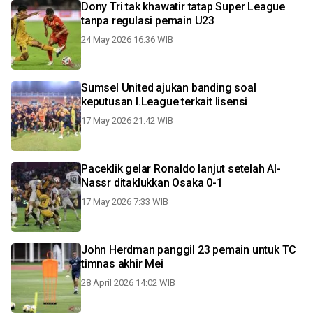
Dony Tri tak khawatir tatap Super League
tanpa regulasi pemain U23
24 May 2026 16:36 WIB
Sumsel United ajukan banding soal
keputusan I.League terkait lisensi
17 May 2026 21:42 WIB
Paceklik gelar Ronaldo lanjut setelah Al-
Nassr ditaklukkan Osaka 0-1
17 May 2026 7:33 WIB
John Herdman panggil 23 pemain untuk TC
timnas akhir Mei
28 April 2026 14:02 WIB