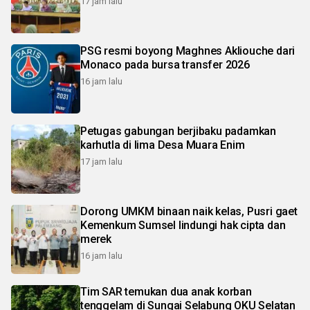
17 jam lalu
PSG resmi boyong Maghnes Akliouche dari
Monaco pada bursa transfer 2026
16 jam lalu
Petugas gabungan berjibaku padamkan
karhutla di lima Desa Muara Enim
17 jam lalu
Dorong UMKM binaan naik kelas, Pusri gaet
Kemenkum Sumsel lindungi hak cipta dan
merek
16 jam lalu
Tim SAR temukan dua anak korban
tenggelam di Sungai Selabung OKU Selatan