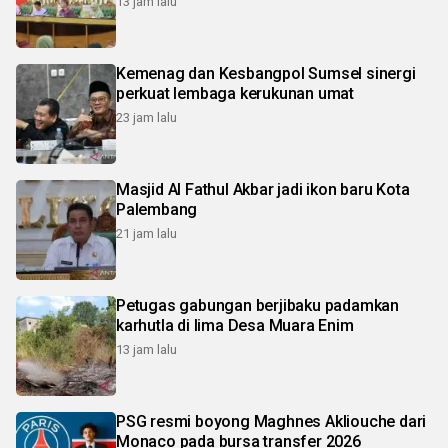
13 jam lalu
Kemenag dan Kesbangpol Sumsel sinergi
perkuat lembaga kerukunan umat
23 jam lalu
Masjid Al Fathul Akbar jadi ikon baru Kota
Palembang
21 jam lalu
Petugas gabungan berjibaku padamkan
karhutla di lima Desa Muara Enim
13 jam lalu
PSG resmi boyong Maghnes Akliouche dari
Monaco pada bursa transfer 2026