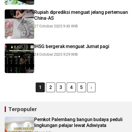
Rupiah diprediksi menguat jelang pertemuan
China-AS
27 October 2025 9:43 WIB
IHSG bergerak menguat Jumat pagi
24 October 2025 9:29 WIB
1
2
3
4
5
Terpopuler
Pemkot Palembang bangun budaya peduli
lingkungan pelajar lewat Adiwiyata