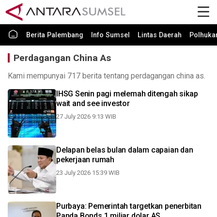
Berita Palembang
Info Sumsel
Lintas Daerah
Polhuk
Perdagangan China As
Kami mempunyai 717 berita tentang perdagangan china as.
IHSG Senin pagi melemah ditengah sikap
wait and see investor
27 July 2026 9:13 WIB
Delapan belas bulan dalam capaian dan
pekerjaan rumah
23 July 2026 15:39 WIB
Purbaya: Pemerintah targetkan penerbitan
Panda Bonds 1 miliar dolar AS