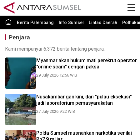
Berita Palembang
Info Sumsel
Lintas Daerah
Polhuk
Penjara
Kami mempunyai 6.372 berita tentang penjara.
Myanmar akan hukum mati perekrut operator
"online scam" dengan paksa
29 July 2026 12:56 WIB
Nusakambangan kini, dari "pulau eksekusi"
jadi laboratorium pemasyarakatan
27 July 2026 9:22 WIB
Polda Sumsel musnahkan narkotika senilai
Rp7,9 miliar