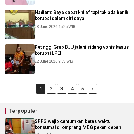
Nadiem: Saya dapat khilaf tapi tak ada benih
korupsi dalam diri saya
23 June 2026 15:25 WIB
Petinggi Grup BJU jalani sidang vonis kasus
korupsi LPEI
22 June 2026 9:53 WIB
1
2
3
4
5
Terpopuler
SPPG wajib cantumkan batas waktu
konsumsi di ompreng MBG pekan depan