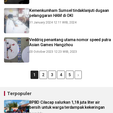
Kemenkumham Sumsel tindaklanjuti dugaan
pelanggaran HAM di OKI
31 January 2024 12:11 WIB, 2024
Veddriq penantang utama nomor speed putra
Asian Games Hangzhou
03 October 2023 12:23 WIB, 2023
1
2
3
4
5
Terpopuler
BPBD Cilacap salurkan 1,18 juta liter air
bersih untuk warga terdampak kekeringan