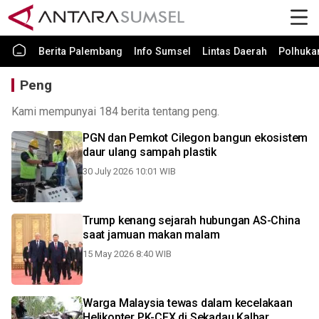
Berita Palembang
Info Sumsel
Lintas Daerah
Polhuk
Peng
Kami mempunyai 184 berita tentang peng.
PGN dan Pemkot Cilegon bangun ekosistem
daur ulang sampah plastik
30 July 2026 10:01 WIB
Trump kenang sejarah hubungan AS-China
saat jamuan makan malam
15 May 2026 8:40 WIB
Warga Malaysia tewas dalam kecelakaan
Helikopter PK-CFX di Sekadau Kalbar