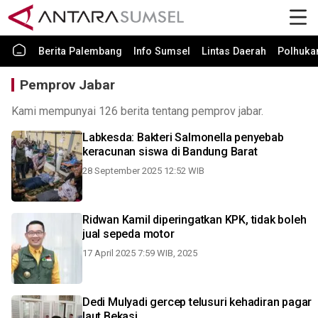
Berita Palembang
Info Sumsel
Lintas Daerah
Polhuk
Pemprov Jabar
Kami mempunyai 126 berita tentang pemprov jabar.
Labkesda: Bakteri Salmonella penyebab
keracunan siswa di Bandung Barat
28 September 2025 12:52 WIB
Ridwan Kamil diperingatkan KPK, tidak boleh
jual sepeda motor
17 April 2025 7:59 WIB, 2025
Dedi Mulyadi gercep telusuri kehadiran pagar
laut Bekasi