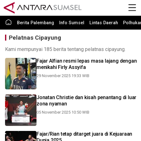
Berita Palembang
Info Sumsel
Lintas Daerah
Polhuk
Pelatnas Cipayung
Kami mempunyai 185 berita tentang pelatnas cipayung.
Fajar Alfian resmi lepas masa lajang dengan
menikahi Firly Assyifa
29 November 2025 19:33 WIB
Jonatan Christie dan kisah penantang di luar
zona nyaman
05 November 2025 10:50 WIB
Fajar/Rian tetap ditarget juara di Kejuaraan
Dunia 2025