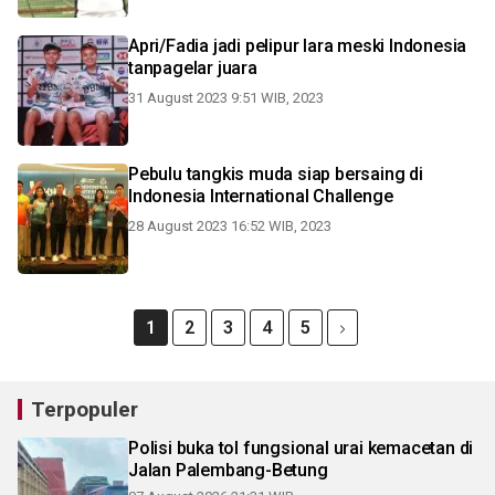
Apri/Fadia jadi pelipur lara meski Indonesia
tanpagelar juara
31 August 2023 9:51 WIB, 2023
Pebulu tangkis muda siap bersaing di
Indonesia International Challenge
28 August 2023 16:52 WIB, 2023
1
2
3
4
5
Terpopuler
Polisi buka tol fungsional urai kemacetan di
Jalan Palembang-Betung