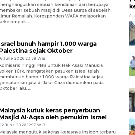
menghanguskan sebuah kendaraan dan berupaya
k
membakar sebuah masjid di Desa Burqa di sebelah
timur Ramallah. Koresponden WAFA melaporkan
8 j
sekelompok ...
Israel bunuh hampir 1.000 warga
Palestina sejak Oktober
16 June 2026 23:58 WIB
Komisaris Tinggi PBB untuk Hak Asasi Manusia,
Volker Türk, mengatakan pasukan Israel telah
membunuh hampir 1.000 warga Palestina sejak
gencatan senjata di Jalur Gaza diumumkan pada
Oktober lalu. ...
Malaysia kutuk keras penyerbuan
Masjid Al-Aqsa oleh pemukim Israel
02 June 2026 12:17 WIB
Malaysia mengutuk sekeras-kerasnya insiden terbaru