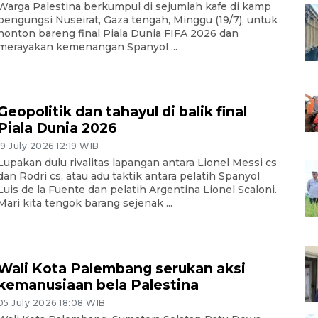
Warga Palestina berkumpul di sejumlah kafe di kamp
pengungsi Nuseirat, Gaza tengah, Minggu (19/7), untuk
nonton bareng final Piala Dunia FIFA 2026 dan
merayakan kemenangan Spanyol ...
Geopolitik dan tahayul di balik final
Piala Dunia 2026
19 July 2026 12:19 WIB
Lupakan dulu rivalitas lapangan antara Lionel Messi cs
dan Rodri cs, atau adu taktik antara pelatih Spanyol
Luis de la Fuente dan pelatih Argentina Lionel Scaloni.
Mari kita tengok barang sejenak ...
Wali Kota Palembang serukan aksi
kemanusiaan bela Palestina
05 July 2026 18:08 WIB