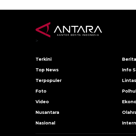
>
Terkini
Berit
Top News
Info 
Terpopuler
Linta
Foto
Polh
Video
Ekon
Nusantara
Olahr
Nasional
Inter