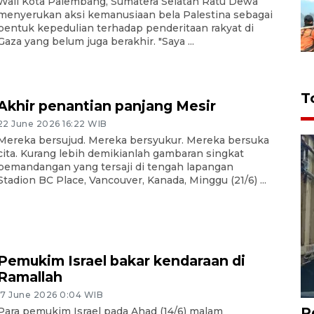
Wali Kota Palembang, Sumatera Selatan Ratu Dewa
menyerukan aksi kemanusiaan bela Palestina sebagai
bentuk kepedulian terhadap penderitaan rakyat di
Gaza yang belum juga berakhir. "Saya ...
T
Akhir penantian panjang Mesir
22 June 2026 16:22 WIB
Mereka bersujud. Mereka bersyukur. Mereka bersuka
cita. Kurang lebih demikianlah gambaran singkat
pemandangan yang tersaji di tengah lapangan
Stadion BC Place, Vancouver, Kanada, Minggu (21/6) ...
Pemukim Israel bakar kendaraan di
Ramallah
17 June 2026 0:04 WIB
P
Para pemukim Israel pada Ahad (14/6) malam