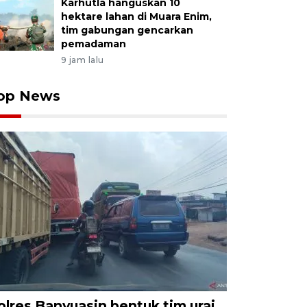
Karhutla hanguskan 10
hektare lahan di Muara Enim,
tim gabungan gencarkan
pemadaman
9 jam lalu
op News
olres Banyuasin bentuk tim urai