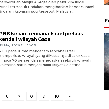
penyerbuan Masjid Al-Aqsa oleh pemukim ilegal
Israel, termasuk tindakan mengibarkan bendera Israel
di dalam kawasan suci tersebut. Malaysia ...
F
PBB kecam rencana Israel perluas
kendali wilayah Gaza
30 May 2026 21:45 WIB
PBB pada Jumat mengecam rencana Israel
memperluas wilayah yang dikuasainya di Jalur Gaza
hingga 70 persen dan menegaskan seluruh wilayah
Palestina harus menjadi milik rakyat Palestina. ...
Alokasi anggaran untuk bibit
kopi arabika Gayo
15 June 2026 11:15 WIB
6
7
8
9
10
»