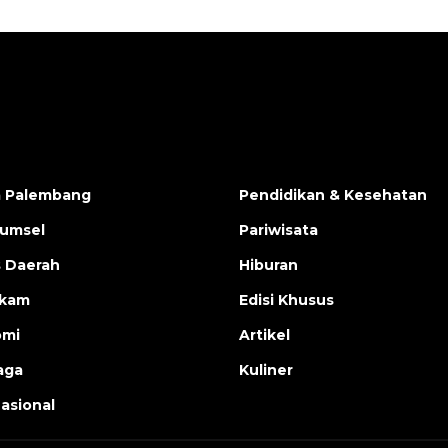
a Palembang
Pendidikan & Kesehatan
Sumsel
Pariwisata
s Daerah
Hiburan
ukam
Edisi Khusus
omi
Artikel
aga
Kuliner
nasional