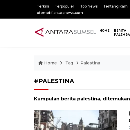
Terkini
Terpopuler
Top News
Tentang Kami
otomotif.antaranews.com
HOME
BERITA
PALEMB
Home
Tag
Palestina
#PALESTINA
Kumpulan berita palestina, ditemukan 