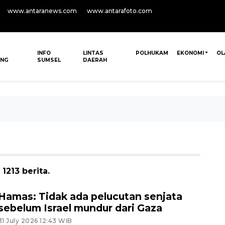
www.antaranews.com
www.antarafoto.com
INFO
LINTAS
POLHUKAM
EKONOMI
OL
ANG
SUMSEL
DAERAH
1213 berita.
Hamas: Tidak ada pelucutan senjata
sebelum Israel mundur dari Gaza
31 July 2026 12:43 WIB