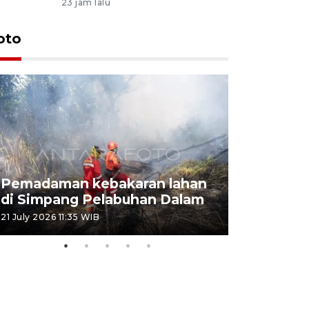
23 jam lalu
oto
Pemadaman kebakaran lahan
Kebakaran
di Simpang Pelabuhan Dalam
Rambutan
21 July 2026 11:35 WIB
08 July 2026 