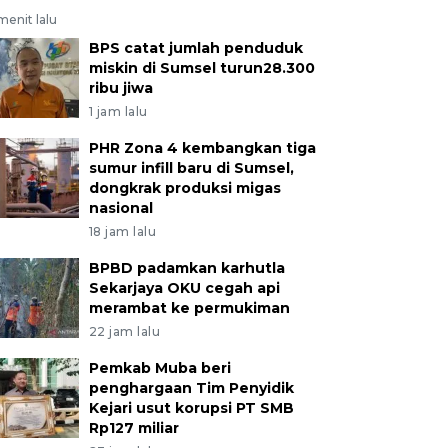
menit lalu
BPS catat jumlah penduduk
miskin di Sumsel turun28.300
ribu jiwa
1 jam lalu
PHR Zona 4 kembangkan tiga
sumur infill baru di Sumsel,
dongkrak produksi migas
nasional
18 jam lalu
BPBD padamkan karhutla
Sekarjaya OKU cegah api
merambat ke permukiman
22 jam lalu
Pemkab Muba beri
penghargaan Tim Penyidik
Kejari usut korupsi PT SMB
Rp127 miliar