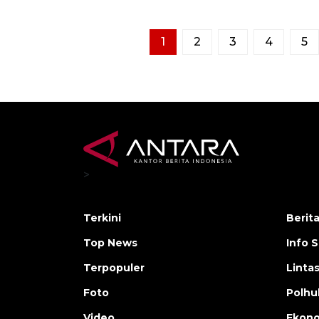
1
2
3
4
5
>
Terkini
Berit
Top News
Info 
Terpopuler
Linta
Foto
Polh
Video
Ekon