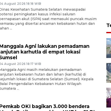
04 August 2026 18:18 WIB
Dinas Kesehatan Sumatera Selatan mewaspadai
potensi peningkatan kasus infeksi saluran
pernapasan akut (ISPA) saat memasuki puncak musim
kemarau yang disertai ancaman kebakaran hutan dan
T
lahan ...
Manggala Agni lakukan pemadaman
lanjutan karhutla di empat lokasi
Sumsel
04 August 2026 18:17 WIB
Manggala Agni masih melakukan pemadaman
lanjutan kebakaran hutan dan lahan (karhutla) di
sejumlah lokasi di Sumatera Selatan (Sumsel). Kepala
Balai Pengendalian Kebakaran Hutan Wilayah
Sumatera ...
Pemkab OKI bagikan 3.000 bendera