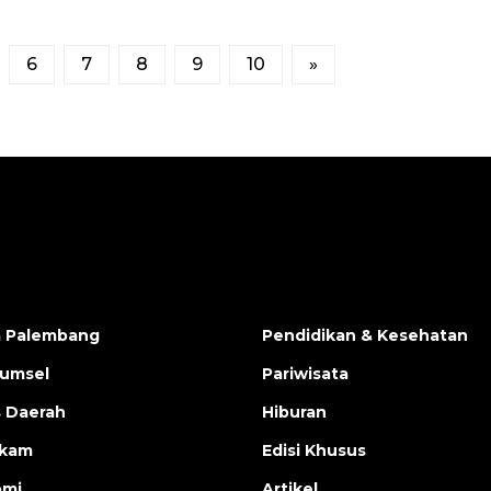
6
7
8
9
10
»
a Palembang
Pendidikan & Kesehatan
Sumsel
Pariwisata
s Daerah
Hiburan
ukam
Edisi Khusus
omi
Artikel