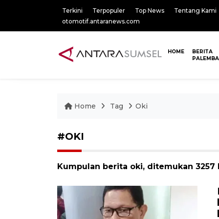
Terkini
Terpopuler
Top News
Tentang Kami
otomotif.antaranews.com
HOME
BERITA
PALEMB
Home
Tag
Oki
#OKI
Kumpulan berita oki, ditemukan 3257 b