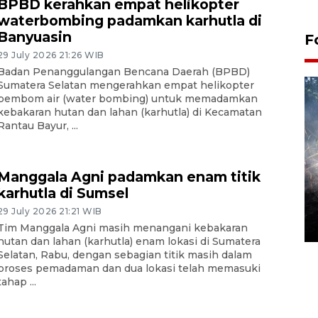
BPBD kerahkan empat helikopter
waterbombing padamkan karhutla di
Banyuasin
F
29 July 2026 21:26 WIB
Badan Penanggulangan Bencana Daerah (BPBD)
Sumatera Selatan mengerahkan empat helikopter
pembom air (water bombing) untuk memadamkan
kebakaran hutan dan lahan (karhutla) di Kecamatan
Rantau Bayur, ...
Manggala Agni padamkan enam titik
Alokasi anggaran untuk bibit
karhutla di Sumsel
kopi arabika Gayo
29 July 2026 21:21 WIB
15 June 2026 11:15 WIB
Tim Manggala Agni masih menangani kebakaran
hutan dan lahan (karhutla) enam lokasi di Sumatera
Selatan, Rabu, dengan sebagian titik masih dalam
proses pemadaman dan dua lokasi telah memasuki
tahap ...