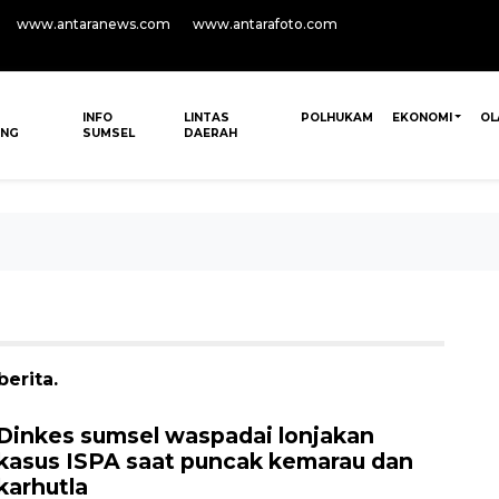
www.antaranews.com
www.antarafoto.com
INFO
LINTAS
POLHUKAM
EKONOMI
OL
ANG
SUMSEL
DAERAH
erita.
Dinkes sumsel waspadai lonjakan
kasus ISPA saat puncak kemarau dan
karhutla