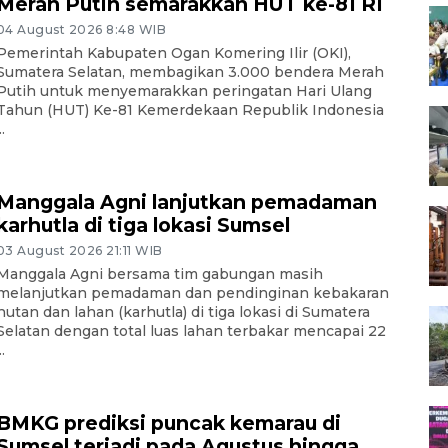
Merah Putih semarakkan HUT ke-81 RI
04 August 2026 8:48 WIB
Pemerintah Kabupaten Ogan Komering Ilir (OKI),
Sumatera Selatan, membagikan 3.000 bendera Merah
Putih untuk menyemarakkan peringatan Hari Ulang
Tahun (HUT) Ke-81 Kemerdekaan Republik Indonesia
..
Manggala Agni lanjutkan pemadaman
karhutla di tiga lokasi Sumsel
03 August 2026 21:11 WIB
Manggala Agni bersama tim gabungan masih
melanjutkan pemadaman dan pendinginan kebakaran
hutan dan lahan (karhutla) di tiga lokasi di Sumatera
Selatan dengan total luas lahan terbakar mencapai 22
..
BMKG prediksi puncak kemarau di
Sumsel terjadi pada Agustus hingga