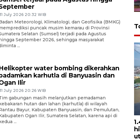
September
31 July 2026 20:32 WIB
Badan Meteorologi, Klimatologi, dan Geofisika (BMKG)
T
memprediksi puncak musim kemarau di Provinsi
Sumatera Selatan (Sumsel) terjadi pada Agustus
hingga September 2026, sehingga masyarakat
diminta ...
Helikopter water bombing dikerahkan
padamkan karhutla di Banyuasin dan
Ogan Ilir
31 July 2026 20:26 WIB
Tim gabungan masih melanjutkan pemadaman
kebakaran hutan dan lahan (karhutla) di wilayah
Rantau Bayur, Kabupaten Banyuasin, dan Pemulutan,
Kabupaten Ogan Ilir, Sumatera Selatan, karena api di
1
kedua ...
h
u