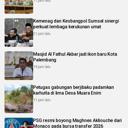
11 jam lalu
Kemenag dan Kesbangpol Sumsel sinergi
perkuat lembaga kerukunan umat
21 jam lalu
Masjid Al Fathul Akbar jadi ikon baru Kota
Palembang
19 jam lalu
Petugas gabungan berjibaku padamkan
karhutla di lima Desa Muara Enim
11 jam lalu
PSG resmi boyong Maghnes Akliouche dari
Monaco pada bursa transfer 2026