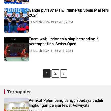
Ganda putri Ana/Tiwi runnerup Spain Masters
2024
31 March 2024 19:42 WIB, 2024
Enam wakil Indonesia siap bertanding di
perempat final Swiss Open
22 March 2024 11:55 WIB, 2024
1
2
Terpopuler
Pemkot Palembang bangun budaya peduli
lingkungan pelajar lewat Adiwiyata