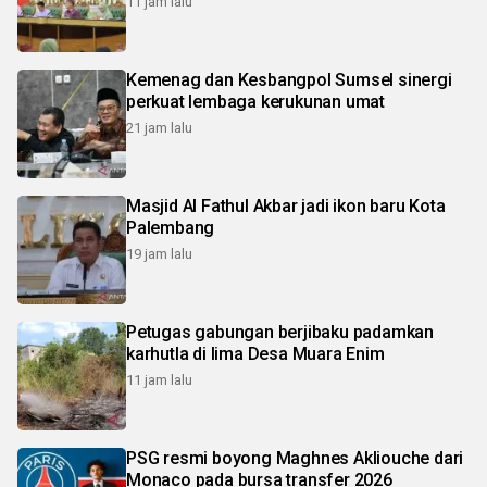
11 jam lalu
Kemenag dan Kesbangpol Sumsel sinergi
perkuat lembaga kerukunan umat
21 jam lalu
Masjid Al Fathul Akbar jadi ikon baru Kota
Palembang
19 jam lalu
Petugas gabungan berjibaku padamkan
karhutla di lima Desa Muara Enim
11 jam lalu
PSG resmi boyong Maghnes Akliouche dari
Monaco pada bursa transfer 2026