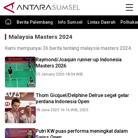
Berita Palembang
Info Sumsel
Lintas Daerah
Polhuk
Malaysia Masters 2024
Kami mempunyai 36 berita tentang malaysia masters 2024.
Raymond/Joaquin runner-up Indonesia
Masters 2026
25 January 2026 18:04 WIB
Thom Gicquel/Delphine Delrue segel gelar
perdana Indonesia Open
08 June 2025 16:16 WIB, 2025
Putri KW puas performa meningkat dalam
Swiss Open