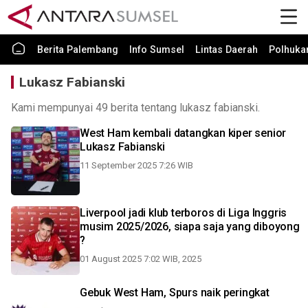
Berita Palembang
Info Sumsel
Lintas Daerah
Polhuk
Lukasz Fabianski
Kami mempunyai 49 berita tentang lukasz fabianski.
West Ham kembali datangkan kiper senior
Lukasz Fabianski
11 September 2025 7:26 WIB
Liverpool jadi klub terboros di Liga Inggris
musim 2025/2026, siapa saja yang diboyong
?
01 August 2025 7:02 WIB, 2025
Gebuk West Ham, Spurs naik peringkat