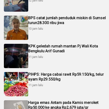
12 jam lalu
BPS catat jumlah penduduk miskin di Sumsel
turun28.300 ribu jiwa
13 jam lalu
KPK geledah rumah mantan Pj Wali Kota
Bengkulu Arif Gunadi
11 jam lalu
PIHPS: Harga cabai rawit Rp59.150/kg, telur
ayam Rp29.550/kg
11 jam lalu
Harga emas Antam pada Kamis meroket
Rp50.000 ke angka Rp2,679 juta/gr